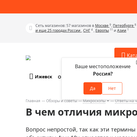
9
8
Сеть магазинов: 57 магазинов в
Москве
,
Петербурге
4
11
1
и еще 25 городах России
,
СНГ
,
Европы
и
Азии
Кат
Ваше местоположение
Россия?
Ижевск
О компании
Оплата и доставка
Телескопы
Аксессу
Да
Нет
Аксессуа
Микроскопы
Аксессуа
Главная
Обзоры и советы
Микроскопы
Ответы на 
Бинокли
В чем отличия микро
Аксессуа
Зрительные трубы
Аксессуа
Лупы
Вопрос непростой, так как эти термины
Аксессуа
Монокуляры