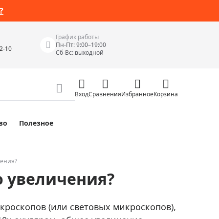
?
График работы
Пн-Пт: 9:00–19:00
42-10
Сб-Вс: выходной
Вход
Сравнения
Избранное
Корзина
во
Полезное
Измерительные инструменты
Измерительные рулетки
Лазерные уровни
чения?
о увеличения?
 Junior
Цифровые уровни и угломеры
ов
Электроизмерительные приборы
кроскопов (или световых микроскопов),
Приборы неразрушающего контроля