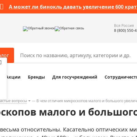
А может ли бинокль давать увеличение 600 крат
Вся Россия
Обратный звонок
Обратная связь
8 (800) 550-
алог
Акции
Бренды
Для госучреждений
Сотрудничест
ары
Разное
ры для телескопов
Обучающие наборы
ры для микроскопов
Компасы
частые вопросы
В чем отличия микроскопов малого и большого увели
скопов малого и большог
ры для зрительных труб
Наборы исследователя Bresser
ры для биноклей
Наборы для химических опыт
 весьма относительны. Касательно оптических ми
ры для луп
Глобусы