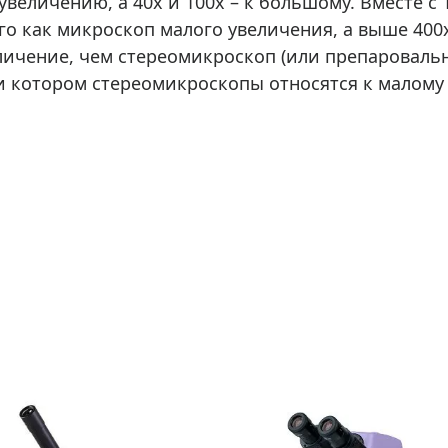
увеличению, а 40х и 100х – к большому. Вместе с
ры для приборов ночного
Глобусы интерактивные
го как микроскоп малого увеличения, а выше 400
Лазерные дальномеры
личение, чем стереомикроскоп (или препароваль
ажа
Штативы
и котором стереомикроскопы относятся к малому
Сумки, кейсы, чехлы
ажа оптики по специальным
Средства для очистки оптики
ажа выставочных образцов
Трихинеллоскопы
Карты, постеры, литература
Фонари
Элементы питания, карты па
Фотоловушки
Экшн-камеры
Фотооборудование
Мерч