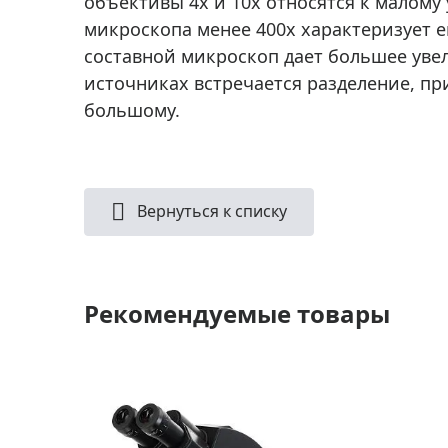
объективы 4х и 10х относятся к малому 
Аксессуа
видения
микроскопа менее 400х характеризует е
Приборы ночного видения
составной микроскоп дает большее уве
Распрод
Тепловизоры
источниках встречается разделение, пр
Распрод
Прицелы
большому.
ценам
Фотогаджеты
Распрод
Метеостанции, барометры, часы
Вернуться к списку
Discovery (Дискавери)
Оптика для детей Levenhuk LabZZ
Астропланетарии
Рекомендуемые товары
Подарки
Хиты продаж
Акции