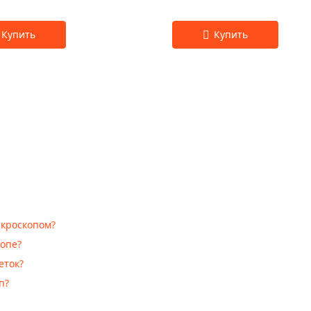
кроскопом?
опе?
еток?
п?