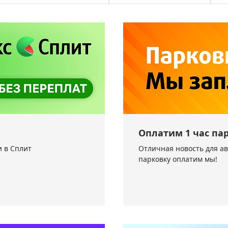
ры для приборов ночного
Глобусы интерактивные
Лазерные дальномеры
ажа
Штативы
Сумки, кейсы, чехлы
ажа оптики по специальным
Средства для очистки оптики
ажа выставочных образцов
Трихинеллоскопы
Карты, постеры, литература
Фонари
Элементы питания, карты па
Оплатим 1 час па
Фотоловушки
 в Сплит
Отличная новость для а
парковку оплатим мы!
Экшн-камеры
Фотооборудование
Мерч