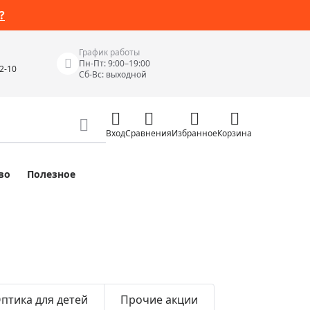
?
График работы
Пн-Пт: 9:00–19:00
42-10
Сб-Вс: выходной
Вход
Сравнения
Избранное
Корзина
во
Полезное
Измерительные инструменты
Измерительные рулетки
Лазерные уровни
 Junior
Цифровые уровни и угломеры
ов
Электроизмерительные приборы
Приборы неразрушающего контроля
птика для детей
Прочие акции