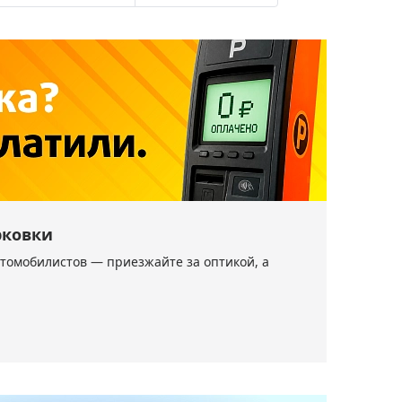
Приборы теплового контроля
Приборы для обслуживания сетей
Детекторы проводки
Влагомеры (датчики влажности)
Лазерные дальномеры
Измерители параметров окружающей
среды
Термометры кулинарные (термощупы)
Видеоэндоскопы
мяти
рковки
Курвиметры
втомобилистов — приезжайте за оптикой, а
Тестеры качества воды
Нивелиры оптические
Металлоискатели
Теодолиты
Прочее