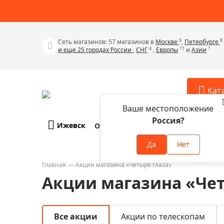
9
8
Сеть магазинов: 57 магазинов в
Москве
,
Петербурге
4
11
1
и еще 25 городах России
,
СНГ
,
Европы
и
Азии
Кат
Ваше местоположение
Россия?
Ижевск
О компании
Оплата и доставка
Телескопы
Аксессу
Да
Нет
Аксессуа
Микроскопы
Аксессуа
Главная
Акции магазина «Четыре глаза»
Бинокли
Акции магазина «Чет
Аксессуа
Зрительные трубы
Аксессуа
Лупы
Аксессуа
Все акции
Акции по телескопам
Монокуляры