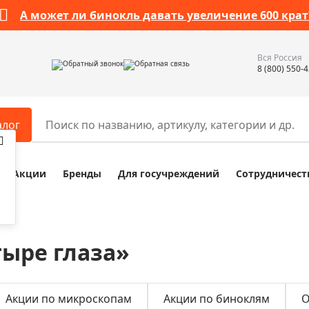
А может ли бинокль давать увеличение 600 крат
Вся Россия
Обратный звонок
Обратная связь
8 (800) 550-
алог
Акции
Бренды
Для госучреждений
Сотрудничест
ары
Разное
ры для телескопов
Обучающие наборы
ры для микроскопов
Компасы
ыре глаза»
ры для зрительных труб
Наборы исследователя Bresser
ры для биноклей
Наборы для химических опыт
ры для луп
Глобусы
Акции по микроскопам
Акции по биноклям
О