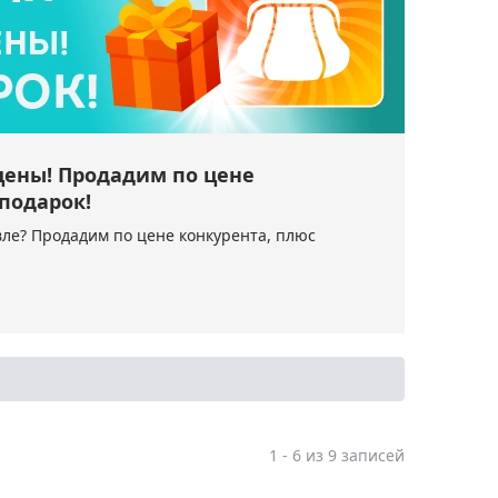
цены! Продадим по цене
подарок!
вле? Продадим по цене конкурента, плюс
1
-
6
из 9 записей