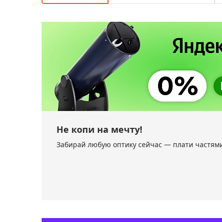
Аксессуа
видения
Приборы ночного видения
Распрод
Тепловизоры
Распрод
Прицелы
ценам
Фотогаджеты
Распрод
Метеостанции, барометры, часы
Discovery (Дискавери)
Оптика для детей Levenhuk LabZZ
Не копи на мечту!
Астропланетарии
Забирай любую оптику сейчас — плати частями
Подарки
Хиты продаж
Акции