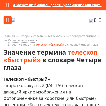
А может ли бинокль давать увеличение 600 крат?
Главная
Обзоры и советы
Телескопы
Словарь терминов
Словарь терминов
Значение термина
телескоп «быстрый»
в словаре Четыре глаза
Значение термина
телескоп
«быстрый»
в словаре Четыре
глаза
Телескоп «быстрый»
- короткофокусный (f/4 - f/6) телескоп,
дающий яркие изображения на
фотоприемнике за короткие (или быстрые)
выдержки. «Быстрые» телескопы дают также