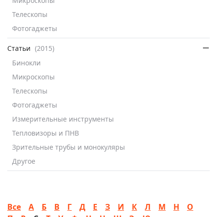
Микроскопы
Телескопы
Фотогаджеты
Статьи
(2015)
Бинокли
Микроскопы
Телескопы
Фотогаджеты
Измерительные инструменты
Тепловизоры и ПНВ
Зрительные трубы и монокуляры
Другое
Все
А
Б
В
Г
Д
Е
З
И
К
Л
М
Н
О