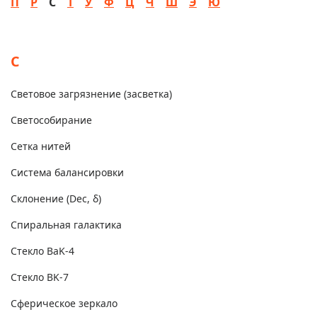
П
Р
С
Т
У
Ф
Ц
Ч
Ш
Э
Ю
С
Световое загрязнение (засветка)
Светособирание
Сетка нитей
Система балансировки
Склонение (Dec, δ)
Спиральная галактика
Стекло BaK-4
Стекло BK-7
Сферическое зеркало