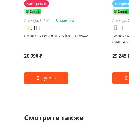
Хит Продаж
Бессроч
Артикул: 81941
В наличии
Артикул: 
5
1
Бинокль Levenhuk Nitro ED 8x42
Бинокль
(выстав
20 990 ₽
29 245 
Смотрите также