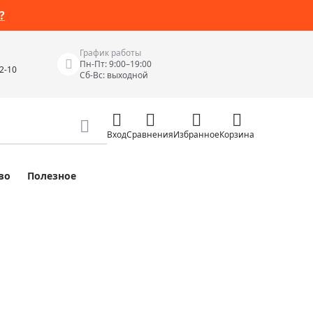
?
График работы
Пн-Пт: 9:00–19:00
42-10
Сб-Вс: выходной
Вход
Сравнения
Избранное
Корзина
во
Полезное
Измерительные инструменты
Измерительные рулетки
Лазерные уровни
 Junior
Цифровые уровни и угломеры
ов
Электроизмерительные приборы
Приборы неразрушающего контроля