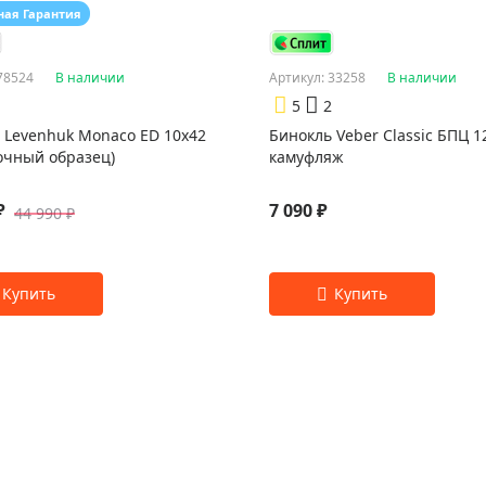
ная Гарантия
78524
В наличии
Артикул: 33258
В наличии
5
2
 Levenhuk Monaco ED 10x42
Бинокль Veber Classic БПЦ 1
очный образец)
камуфляж
₽
7 090 ₽
44 990 ₽