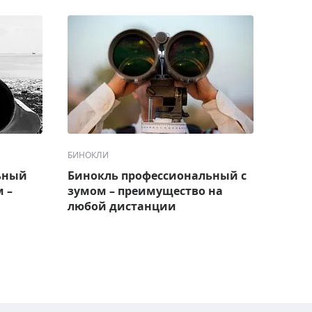
БИНОКЛИ
БИНОК
ьный
Бинокль профессиональный с
Бинок
 –
зумом – преимущество на
выбр
любой дистанции