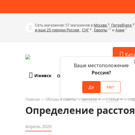
9
8
Сеть магазинов: 57 магазинов в
Москве
,
Петербурге
4
11
1
и еще 25 городах России
,
СНГ
,
Европы
и
Азии
Кат
Ваше местоположение
Россия?
Ижевск
О компании
Оплата и доставка
Телескопы
Аксессу
Да
Нет
Аксессуа
Микроскопы
Аксессуа
Главная
Обзоры и советы
Бинокли
Статьи
Опр
Бинокли
Определение рассто
Аксессуа
Зрительные трубы
Аксессуа
Лупы
Апрель 2020
Аксессуа
Монокуляры