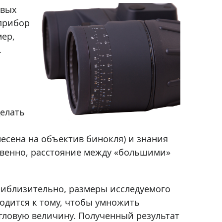
Приборы теплового контроля
евых
Приборы для обслуживания сетей
прибор
Детекторы проводки
мер,
.
Влагомеры (датчики влажности)
Лазерные дальномеры
Измерители параметров окружающей
среды
Термометры кулинарные (термощупы)
елать
Видеоэндоскопы
мяти
Курвиметры
есена на объектив бинокля) и знания
Тестеры качества воды
ственно, расстояние между «большими»
Нивелиры оптические
Металлоискатели
риблизительно, размеры исследуемого
Теодолиты
водится к тому, чтобы умножить
Прочее
угловую величину. Полученный результат