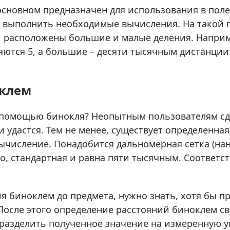
ры для приборов ночного
Глобусы интерактивные
основном предназначен для использования в пол
Лазерные дальномеры
о выполнить необходимые вычисления. На такой 
ажа
Штативы
ой расположены большие и малые деления. Напри
ются 5, а большие – десяти тысячным дистанции
Сумки, кейсы, чехлы
ажа оптики по специальным
Средства для очистки оптики
ажа выставочных образцов
Трихинеллоскопы
оклем
Карты, постеры, литература
Фонари
с помощью бинокля? Неопытным пользователям сд
 удастся. Тем не менее, существует определенная
Элементы питания, карты па
ычисление. Понадобится дальномерная сетка (нан
Фотоловушки
ло, стандартная и равна пяти тысячным. Соответ
Экшн-камеры
Фотооборудование
Мерч
я биноклем до предмета, нужно знать, хотя бы п
 После этого определение расстояний биноклем с
 разделить полученное значение на измеренную 