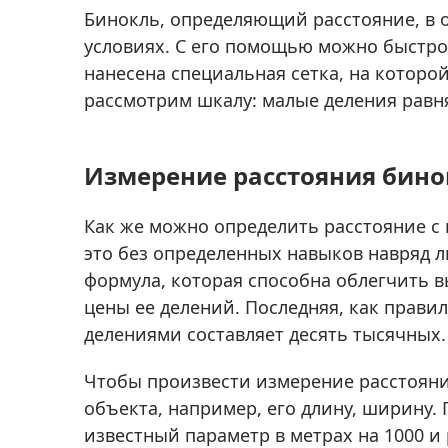
Аксессуа
Бинокль, определяющий расстояние, в 
видения
Приборы ночного видения
условиях. С его помощью можно быстр
Распрод
Тепловизоры
нанесена специальная сетка, на котор
рассмотрим шкалу: малые деления равня
Распрод
Прицелы
ценам
Фотогаджеты
Распрод
Измерение расстояния бин
Метеостанции, барометры, часы
Discovery (Дискавери)
Как же можно определить расстояние 
Оптика для детей Levenhuk LabZZ
это без определенных навыков навряд ли
формула, которая способна облегчить в
Астропланетарии
цены ее делений. Последняя, как прави
Подарки
делениями составляет десять тысячных.
Хиты продаж
Чтобы произвести измерение расстояни
Акции
объекта, например, его длину, ширину.
известный параметр в метрах на 1000 и