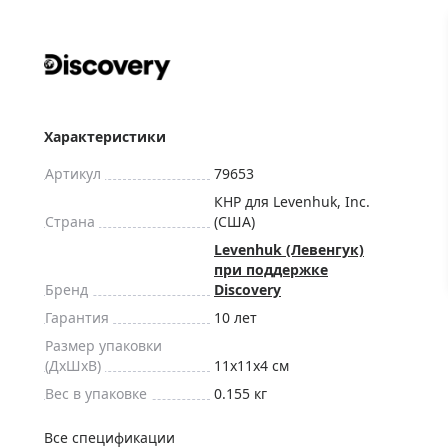
ры для приборов ночного
Глобусы интерактивные
Лазерные дальномеры
ажа
Штативы
Сумки, кейсы, чехлы
ажа оптики по специальным
Средства для очистки оптики
Характеристики
ажа выставочных образцов
Трихинеллоскопы
Артикул
79653
Карты, постеры, литература
КНР для Levenhuk, Inc.
Страна
(США)
Фонари
Levenhuk (Левенгук)
Элементы питания, карты па
при поддержке
Фотоловушки
Бренд
Discovery
Экшн-камеры
Гарантия
10 лет
Размер упаковки
Фотооборудование
(ДxШxВ)
11x11x4 см
Мерч
Вес в упаковке
0.155 кг
Все спецификации