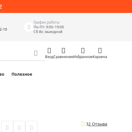
?
График работы
Пн-Пт: 9:00–19:00
42-10
Сб-Вс: выходной
Вход
Сравнения
Избранное
Корзина
во
Полезное
Измерительные инструменты
Измерительные рулетки
Лазерные уровни
 Junior
Цифровые уровни и угломеры
ов
Электроизмерительные приборы
3
2 Отзыва
Приборы неразрушающего контроля