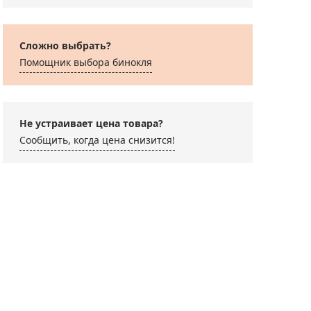
Сложно выбрать?
Помощник выбора бинокля
Не устраивает цена товара?
Сообщить, когда цена снизится!
рмогигрометр
venhuk Wezzer BASE
0
190 ₽