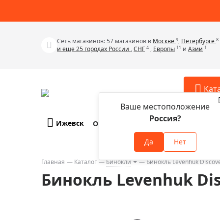
9
8
Сеть магазинов: 57 магазинов в
Москве
,
Петербурге
4
11
1
и еще 25 городах России
,
СНГ
,
Европы
и
Азии
Кат
Ваше местоположение
Россия?
Ижевск
О компании
Оплата и доставка
Телескопы
Аксессу
Да
Нет
Аксессуа
Микроскопы
Аксессуа
Главная
Каталог
Бинокли
Бинокль Levenhuk Discove
Бинокли
Бинокль Levenhuk Dis
Аксессуа
Зрительные трубы
Аксессуа
Лупы
Аксессуа
Монокуляры