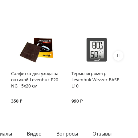
Салфетка для ухода за
Термогигрометр
Те
оптикой Levenhuk P20
Levenhuk Wezzer BASE
Le
NG 15x20 см
L10
L2
350 ₽
990 ₽
1 
иалы
Видео
Вопросы
Отзывы