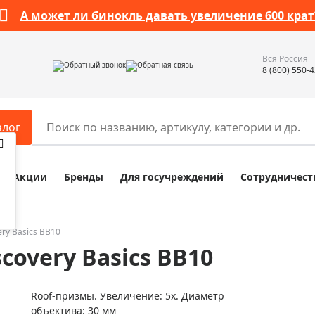
А может ли бинокль давать увеличение 600 крат
Вся Россия
Обратный звонок
Обратная связь
8 (800) 550-
алог
Акции
Бренды
Для госучреждений
Сотрудничест
ары
Разное
ры для телескопов
Обучающие наборы
ры для микроскопов
Компасы
ry Basics BB10
covery Basics BB10
ры для зрительных труб
Наборы исследователя Bresser
ры для биноклей
Наборы для химических опыт
Roof-призмы. Увеличение: 5х. Диаметр
ры для луп
Глобусы
объектива: 30 мм