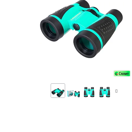
Аксессуа
видения
Приборы ночного видения
Распрод
Тепловизоры
Распрод
Прицелы
ценам
Фотогаджеты
Распрод
Метеостанции, барометры, часы
Discovery (Дискавери)
Оптика для детей Levenhuk LabZZ
Астропланетарии
Подарки
Хиты продаж
Акции