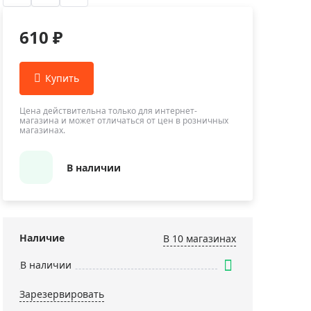
Приборы теплового контроля
Приборы для обслуживания сетей
610 ₽
Детекторы проводки
Влагомеры (датчики влажности)
Лазерные дальномеры
Измерители параметров окружающей
Цена действительна только для интернет-
магазина и может отличаться от цен в розничных
среды
магазинах.
Термометры кулинарные (термощупы)
Видеоэндоскопы
В наличии
мяти
Курвиметры
Тестеры качества воды
Нивелиры оптические
Наличие
В 10 магазинах
Металлоискатели
В наличии
Теодолиты
Зарезервировать
Прочее