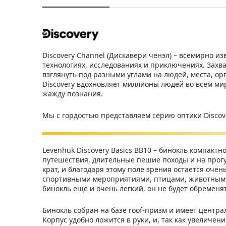
Discovery Channel (Дискавери ченэл) – всемирно и
технологиях, исследованиях и приключениях. Зах
взглянуть под разными углами на людей, места, о
Discovery вдохновляет миллионы людей во всем ми
жажду познания.
Мы с гордостью представляем серию оптики Discov
Levenhuk Discovery Basics BB10 – бинокль компактн
путешествия, длительные пешие походы и на прогу
крат, и благодаря этому поле зрения остается очен
спортивными мероприятиями, птицами, животными
бинокль еще и очень легкий, он не будет обременят
Бинокль собран на базе roof-призм и имеет центра
Корпус удобно ложится в руки, и, так как увеличе