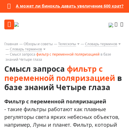
А может ли бинокль давать увеличение 600 крат?
Главная
Обзоры и советы
Телескопы
Словарь терминов
Словарь терминов
Смысл запроса
фильтр c переменной поляризацией
в базе
знаний Четыре глаза
Смысл запроса
фильтр c
переменной поляризацией
в
базе знаний Четыре глаза
Фильтр c переменной поляризацией
- такие фильтры работают как плавные
регуляторы света ярких небесных объектов,
например, Луны и планет. Фильтр, который