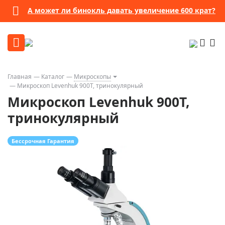
А может ли бинокль давать увеличение 600 крат?
Главная
Каталог
Микроскопы
Микроскоп Levenhuk 900T, тринокулярный
Микроскоп Levenhuk 900T,
тринокулярный
Бессрочная Гарантия