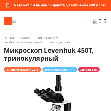
А может ли бинокль давать увеличение 600 крат?
Главная
Каталог
Микроскопы
Микроскоп Levenhuk 450T, тринокулярный
Микроскоп Levenhuk 450T,
тринокулярный
Гарантия Низкой Цены
Бессрочная Гарантия
Хит Продаж