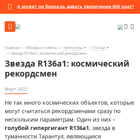
А может ли бинокль давать увеличение 600 крат?
Главная
Обзоры и советы
Телескопы
Статьи
Звезда R136a1: космический рекордсмен
Звезда R136a1: космический
рекордсмен
Март 2023
Не так много космических объектов, которые
могут считаться рекордсменами сразу по
нескольким параметрам. Один из них –
голубой гипергигант R136a1
, звезда в
туманности Тарантул, являющаяся