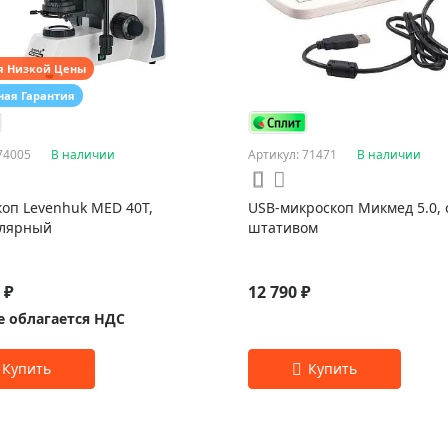
я Низкой Цены
ная Гарантия
74005
В наличии
Артикул: 71471
В наличии
оп Levenhuk MED 40T,
USB-микроскоп Микмед 5.0, 
улярный
штативом
 ₽
12 790 ₽
е облагается НДС