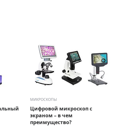
МИКРОСКОПЫ
МИКРО
альный
Цифровой микроскоп с
Микр
экраном – в чем
это?
преимущество?