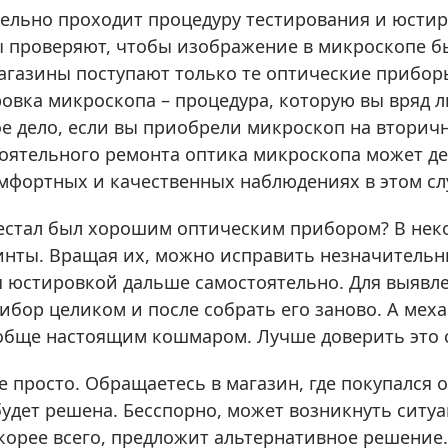
ры для приборов ночного
Глобусы интерактивные
ельно проходит процедуру тестирования и юстир
Лазерные дальномеры
ы проверяют, чтобы изображение в микроскопе б
ажа
Штативы
агазины поступают только те оптические прибор
овка микроскопа – процедура, которую вы вряд л
Сумки, кейсы, чехлы
ажа оптики по специальным
гое дело, если вы приобрели микроскоп на вторич
Средства для очистки оптики
ажа выставочных образцов
оятельного ремонта оптика микроскопа может д
Трихинеллоскопы
мфортных и качественных наблюдениях в этом сл
Карты, постеры, литература
Фонари
рестал был хорошим оптическим прибором? В не
ты. Вращая их, можно исправить незначительны
Элементы питания, карты па
я юстировкой дальше самостоятельно. Для выявл
Фотоловушки
ибор целиком и после собрать его заново. А мех
Экшн-камеры
ообще настоящим кошмаром. Лучше доверить это 
Фотооборудование
Мерч
се просто. Обращаетесь в магазин, где покупался
 будет решена. Бесспорно, может возникнуть сит
корее всего, предложит альтернативное решение.