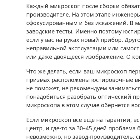
Аксессуа
Каждый микроскоп после сборки обязат
видения
Приборы ночного видения
производителе. На этом этапе инженер
Распрод
Тепловизоры
сфокусированным и без искажений. В м
заводские тесты. Именно поэтому юстир
Распрод
Прицелы
ценам
если у вас на руках новый прибор. Дру
Фотогаджеты
Распрод
неправильной эксплуатации или самост
Метеостанции, барометры, часы
или даже двоящееся изображение. О ко
Discovery (Дискавери)
Что же делать, если ваш микроскоп пе
Оптика для детей Levenhuk LabZZ
призмах расположены юстировочные вин
не поможет, не рекомендуем заниматьс
Астропланетарии
понадобиться разобрать оптический пр
Подарки
микроскопа в этом случае обернется в
Хиты продаж
Если микроскоп все еще на гарантии, в
Акции
центр, и где-то за 30–45 дней проблема
невозможно, но завод-производитель, с