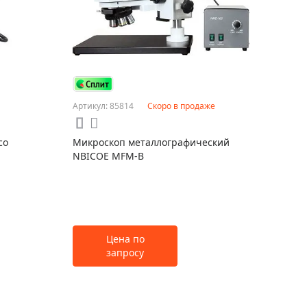
Артикул: 85814
Скоро в продаже
со
Микроскоп металлографический
NBICOE MFM-B
Цена по
запросу