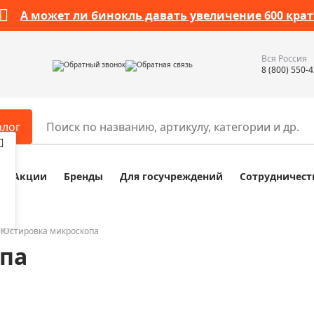
А может ли бинокль давать увеличение 600 крат
Вся Россия
Обратный звонок
Обратная связь
8 (800) 550-
алог
Акции
Бренды
Для госучреждений
Сотрудничест
ары
Разное
ры для телескопов
Обучающие наборы
ры для микроскопов
Компасы
Юстировка микроскопа
па
ры для зрительных труб
Наборы исследователя Bresser
ры для биноклей
Наборы для химических опыт
ры для луп
Глобусы