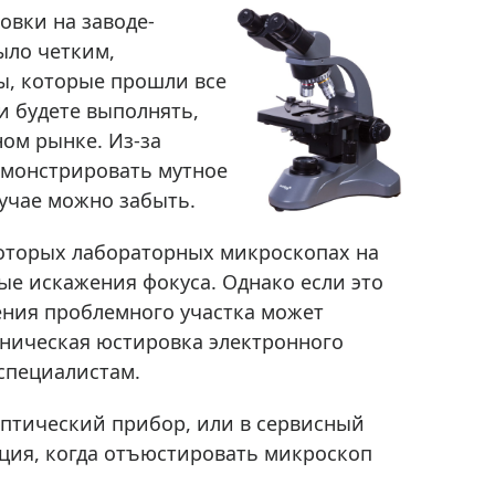
Приборы теплового контроля
овки на заводе-
Приборы для обслуживания сетей
ыло четким,
Детекторы проводки
ы, которые прошли все
и будете выполнять,
Влагомеры (датчики влажности)
ном рынке. Из-за
Лазерные дальномеры
емонстрировать мутное
Измерители параметров окружающей
учае можно забыть.
среды
Термометры кулинарные (термощупы)
которых лабораторных микроскопах на
Видеоэндоскопы
е искажения фокуса. Однако если это
мяти
Курвиметры
ения проблемного участка может
Тестеры качества воды
аническая юстировка электронного
специалистам.
Нивелиры оптические
Металлоискатели
 оптический прибор, или в сервисный
Теодолиты
уация, когда отъюстировать микроскоп
Прочее