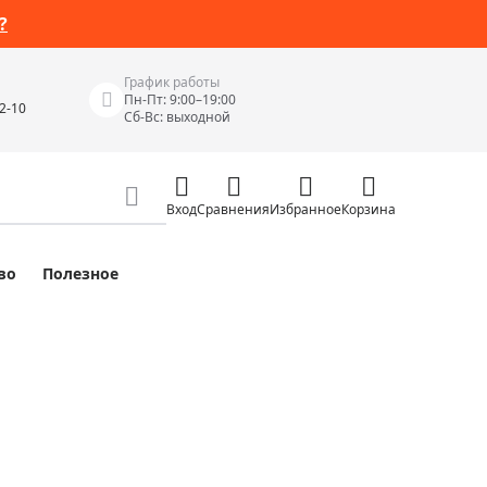
?
График работы
Пн-Пт: 9:00–19:00
42-10
Сб-Вс: выходной
Вход
Сравнения
Избранное
Корзина
во
Полезное
Измерительные инструменты
Измерительные рулетки
Лазерные уровни
 Junior
Цифровые уровни и угломеры
ов
Электроизмерительные приборы
Приборы неразрушающего контроля