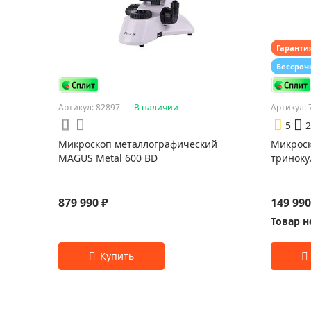
Гаранти
Бессроч
Артикул: 82897
В наличии
Артикул: 
5
2
Микроскоп металлографический
Микроск
MAGUS Metal 600 BD
тринок
879 990 ₽
149 990
Товар н