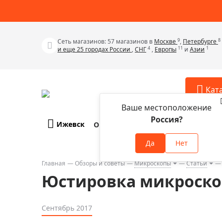
9
8
Сеть магазинов: 57 магазинов в
Москве
,
Петербурге
4
11
1
и еще 25 городах России
,
СНГ
,
Европы
и
Азии
Кат
Ваше местоположение
Россия?
Ижевск
О компании
Оплата и доставка
Телескопы
Аксессу
Да
Нет
Аксессуа
Микроскопы
Аксессуа
Главная
Обзоры и советы
Микроскопы
Статьи
Бинокли
Юстировка микроско
Аксессуа
Зрительные трубы
Аксессуа
Лупы
Сентябрь 2017
Аксессуа
Монокуляры