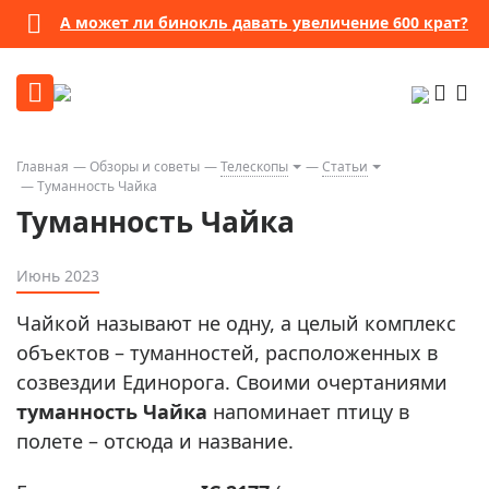
А может ли бинокль давать увеличение 600 крат?
Главная
Обзоры и советы
Телескопы
Статьи
Туманность Чайка
Туманность Чайка
Июнь 2023
Чайкой называют не одну, а целый комплекс
объектов – туманностей, расположенных в
созвездии Единорога. Своими очертаниями
туманность Чайка
напоминает птицу в
полете – отсюда и название.