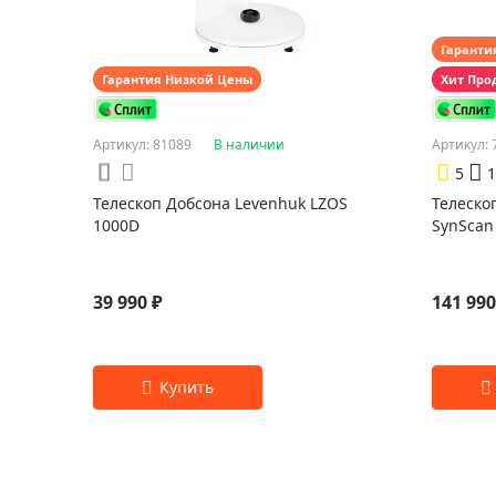
Гаранти
Гарантия Низкой Цены
Хит Про
Артикул: 81089
В наличии
Артикул: 
5
1
Телескоп Добсона Levenhuk LZOS
Телеско
1000D
SynSca
39 990 ₽
141 990