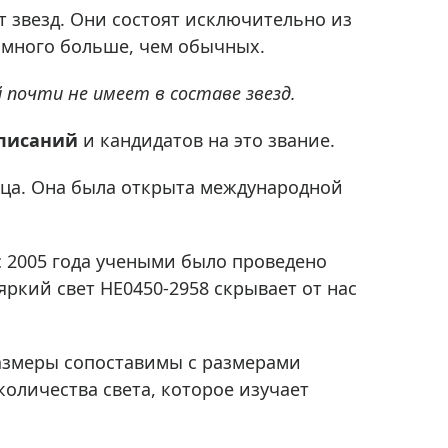
Приборы теплового контроля
т звезд. Они состоят исключительно из
Приборы для обслуживания сетей
амного больше, чем обычных.
Детекторы проводки
почти не имеет в составе звезд.
Влагомеры (датчики влажности)
Лазерные дальномеры
писаний
и кандидатов на это звание.
Измерители параметров окружающей
среды
лнца. Она была открыта международной
Термометры кулинарные (термощупы)
Видеоэндоскопы
мяти
с 2005 года учеными было проведено
Курвиметры
яркий свет HE0450-2958 скрывает от нас
Тестеры качества воды
Нивелиры оптические
 размеры сопоставимы с размерами
Металлоискатели
 количества света, которое изучает
Теодолиты
Прочее