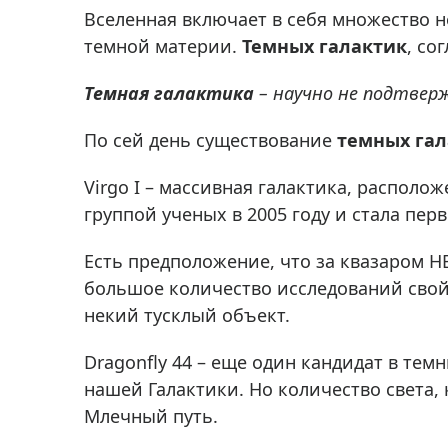
Аксессуа
Вселенная включает в себя множество н
видения
Приборы ночного видения
темной материи.
Темных галактик
, со
Распрод
Тепловизоры
Темная галактика
– научно не подтверж
Распрод
Прицелы
ценам
По сей день существование
темных гал
Фотогаджеты
Распрод
Метеостанции, барометры, часы
Virgo I – массивная галактика, располо
группой ученых в 2005 году и стала пер
Discovery (Дискавери)
Оптика для детей Levenhuk LabZZ
Есть предположение, что за квазаром H
Астропланетарии
большое количество исследований свойст
некий тусклый объект.
Подарки
Хиты продаж
Dragonfly 44 – еще один кандидат в тем
нашей Галактики. Но количество света, 
Акции
Млечный путь.