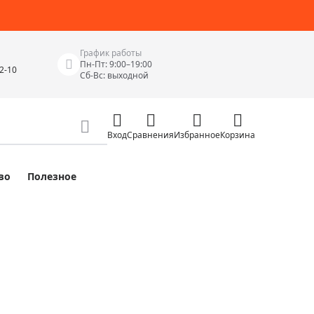
График работы
Пн-Пт: 9:00–19:00
42-10
Сб-Вс: выходной
Вход
Сравнения
Избранное
Корзина
во
Полезное
Измерительные инструменты
Измерительные рулетки
Лазерные уровни
 Junior
Цифровые уровни и угломеры
ов
Электроизмерительные приборы
Приборы неразрушающего контроля