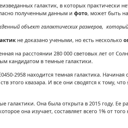
ры для приборов ночного
Глобусы интерактивные
еизведанных галактик, в которых практически не
Лазерные дальномеры
гласно полученным данным и
фото
, может быть н
ажа
Штативы
денный объект галактических размеров, который 
Сумки, кейсы, чехлы
ажа оптики по специальным
Средства для очистки оптики
актик
не доказано учеными, но есть несколько
о
ажа выставочных образцов
Трихинеллоскопы
женная на расстоянии 280 000 световых лет от Со
Карты, постеры, литература
вым кандидатом в темные галактики.
Фонари
Элементы питания, карты па
E0450-2958 находится темная галактика. Начиная 
Фотоловушки
в этого квазара. И все они сводятся к тому, что 
Экшн-камеры
Фотооборудование
ные галактики. Она была открыта в 2015 году. Ее
Мерч
которое она изучает, составляет всего 1% от того