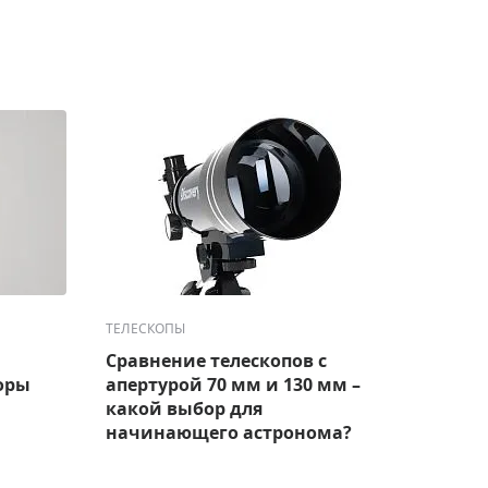
ТЕЛЕСКОПЫ
ТЕЛЕС
Сравнение телескопов с
Лучш
оры
апертурой 70 мм и 130 мм –
набл
какой выбор для
модел
начинающего астронома?