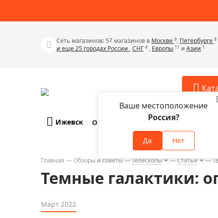
9
8
Сеть магазинов: 57 магазинов в
Москве
,
Петербурге
4
11
1
и еще 25 городах России
,
СНГ
,
Европы
и
Азии
Кат
Ваше местоположение
Россия?
Ижевск
О компании
Оплата и доставка
Телескопы
Аксессу
Да
Нет
Аксессуа
Микроскопы
Аксессуа
Главная
Обзоры и советы
Телескопы
Статьи
Т
Бинокли
Темные галактики: о
Аксессуа
Зрительные трубы
Аксессуа
Лупы
Март 2022
Аксессуа
Монокуляры