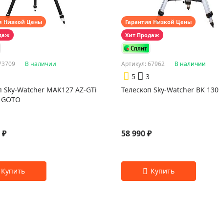
я Низкой Цены
Гарантия Низкой Цены
даж
Хит Продаж
73709
В наличии
Артикул: 67962
В наличии
5
3
п Sky-Watcher MAK127 AZ-GTi
Телескоп Sky-Watcher BK 13
n GOTO
 ₽
58 990 ₽