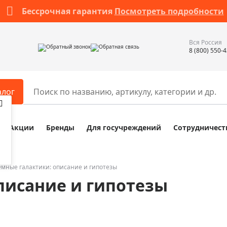
Бессрочная гарантия
Посмотреть подробности
Вся Россия
Обратный звонок
Обратная связь
8 (800) 550-
алог
Акции
Бренды
Для госучреждений
Сотрудничест
ары
Разное
ры для телескопов
Обучающие наборы
ры для микроскопов
Компасы
емные галактики: описание и гипотезы
писание и гипотезы
ры для зрительных труб
Наборы исследователя Bresser
ры для биноклей
Наборы для химических опыт
ры для луп
Глобусы