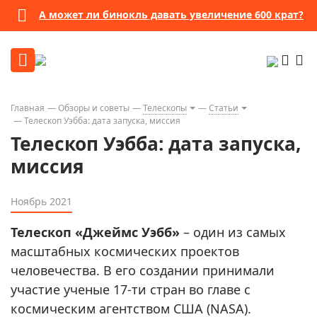
А может ли бинокль давать увеличение 600 крат?
Главная
Обзоры и советы
Телескопы
Статьи
Телескоп Уэбба: дата запуска, миссия
Телескоп Уэбба: дата запуска,
миссия
Ноябрь 2021
Телескоп «Джеймс Уэбб»
– один из самых
масштабных космических проектов
человечества. В его создании принимали
участие ученые 17-ти стран во главе с
космическим агентством США (NASA).