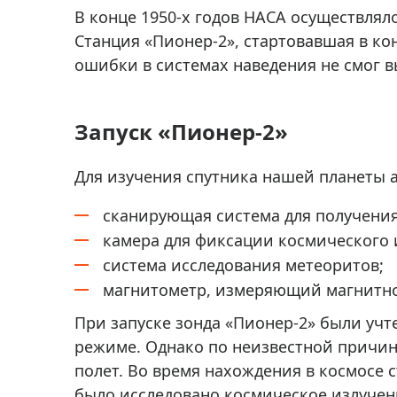
Аксессуа
В конце 1950-х годов НАСА осуществлял
видения
Приборы ночного видения
Станция «Пионер-2», стартовавшая в ко
Распрод
Тепловизоры
ошибки в системах наведения не смог в
Распрод
Прицелы
ценам
Фотогаджеты
Запуск «Пионер-2»
Распрод
Метеостанции, барометры, часы
Для изучения спутника нашей планеты 
Discovery (Дискавери)
сканирующая система для получени
Оптика для детей Levenhuk LabZZ
камера для фиксации космического 
Астропланетарии
система исследования метеоритов;
Подарки
магнитометр, измеряющий магнитно
Хиты продаж
При запуске зонда «Пионер-2» были уч
режиме. Однако по неизвестной причине
Акции
полет. Во время нахождения в космосе 
было исследовано космическое излучен