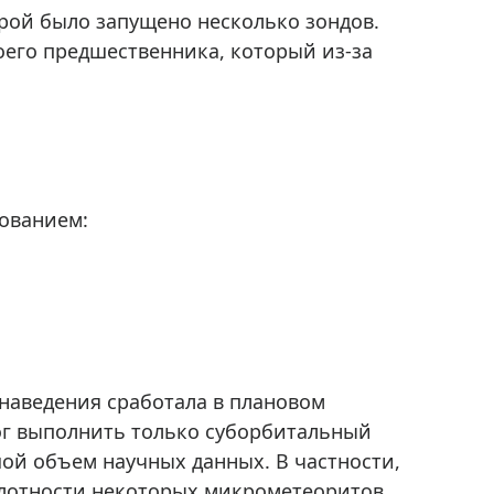
Приборы теплового контроля
орой было запущено несколько зондов.
Приборы для обслуживания сетей
оего предшественника, который из-за
Детекторы проводки
Влагомеры (датчики влажности)
Лазерные дальномеры
Измерители параметров окружающей
среды
ованием:
Термометры кулинарные (термощупы)
Видеоэндоскопы
мяти
Курвиметры
Тестеры качества воды
Нивелиры оптические
наведения сработала в плановом
Металлоискатели
мог выполнить только суборбитальный
Теодолиты
шой объем научных данных. В частности,
Прочее
плотности некоторых микрометеоритов.