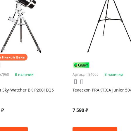
я Низкой Цены
67968
В наличии
Артикул: 84065
В наличии
п Sky-Watcher BK P2001EQ5
Телескоп PRAKTICA Junior 50
 ₽
7 590 ₽