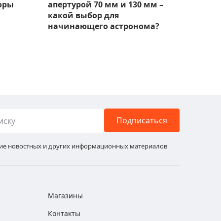
оры
апертурой 70 мм и 130 мм –
набл
какой выбор для
модел
начинающего астронома?
Подписаться
ние новостных и других информационных материалов
Магазины
Контакты