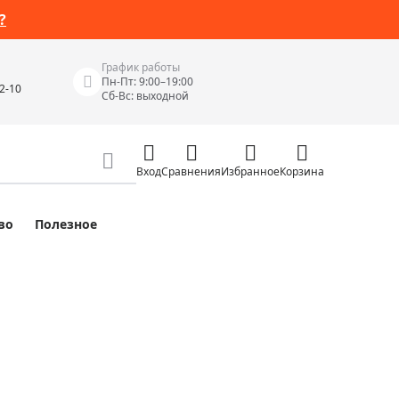
?
График работы
Пн-Пт: 9:00–19:00
42-10
Сб-Вс: выходной
Вход
Сравнения
Избранное
Корзина
во
Полезное
Измерительные инструменты
Измерительные рулетки
Лазерные уровни
 Junior
Цифровые уровни и угломеры
ов
Электроизмерительные приборы
Приборы неразрушающего контроля