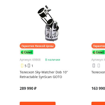
Гарантия Низкой Цены
Гаранти
Артикул: 69868
В наличии
Артикул: 
5
1
Телескоп Sky-Watcher Dob 10"
Телеско
Retractable SynScan GOTO
289 990 ₽
163 990