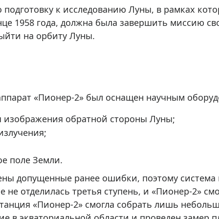
ры для приборов ночного
Глобусы интерактивные
о подготовку к исследованию Луны, в рамках кот
Лазерные дальномеры
нце 1958 года, должна была завершить миссию св
ажа
Штативы
ыйти на орбиту Луны.
Сумки, кейсы, чехлы
ажа оптики по специальным
Средства для очистки оптики
ажа выставочных образцов
Трихинеллоскопы
Карты, постеры, литература
аппарат «Пионер-2» был оснащен научным оборуд
Фонари
я изображения обратной стороны Луны;
Элементы питания, карты па
излучения;
Фотоловушки
Экшн-камеры
е поле Земли.
Фотооборудование
тены допущенные ранее ошибки, поэтому система 
Мерч
 не отделилась третья ступень, и «Пионер-2» с
станция «Пионер-2» смогла собрать лишь неболь
ие в экваториальной области и проведен замер 