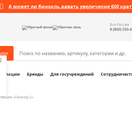
А может ли бинокль давать увеличение 600 крат
Вся Россия
Обратный звонок
Обратная связь
8 (800) 550-
алог
Акции
Бренды
Для госучреждений
Сотрудничест
ары
Разное
ры для телескопов
Обучающие наборы
ры для микроскопов
Компасы
танция «Пионер-2»
ры для зрительных труб
Наборы исследователя Bresser
ры для биноклей
Наборы для химических опыт
ры для луп
Глобусы