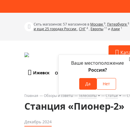
9
8
Сеть магазинов: 57 магазинов в
Москве
,
Петербурге
4
11
1
и еще 25 городах России
,
СНГ
,
Европы
и
Азии
Кат
Ваше местоположение
Россия?
Ижевск
О компании
Оплата и доставка
Телескопы
Аксессу
Да
Нет
Аксессуа
Микроскопы
Аксессуа
Главная
Обзоры и советы
Телескопы
Статьи
С
Бинокли
Станция «Пионер-2»
Аксессуа
Зрительные трубы
Аксессуа
Лупы
Декабрь 2024
Аксессуа
Монокуляры