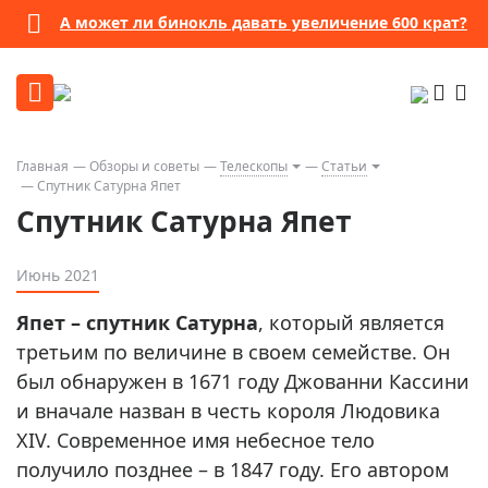
А может ли бинокль давать увеличение 600 крат?
Главная
Обзоры и советы
Телескопы
Статьи
Спутник Сатурна Япет
Спутник Сатурна Япет
Июнь 2021
Япет – спутник Сатурна
, который является
третьим по величине в своем семействе. Он
был обнаружен в 1671 году Джованни Кассини
и вначале назван в честь короля Людовика
XIV. Современное имя небесное тело
получило позднее – в 1847 году. Его автором