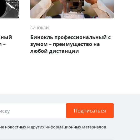
БИНОКЛИ
БИНОК
ьный
Бинокль профессиональный с
Бинок
 –
зумом – преимущество на
выбр
любой дистанции
Подписаться
ние новостных и других информационных материалов