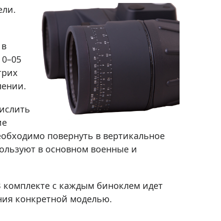
Приборы теплового контроля
ели.
Приборы для обслуживания сетей
Детекторы проводки
 в
Влагомеры (датчики влажности)
 0–05
Лазерные дальномеры
трих
Измерители параметров окружающей
лении.
среды
Термометры кулинарные (термощупы)
числить
Видеоэндоскопы
ие
мяти
Курвиметры
еобходимо повернуть в вертикальное
ользуют в основном военные и
Тестеры качества воды
Нивелиры оптические
Металлоискатели
В комплекте с каждым биноклем идет
Теодолиты
ения конкретной моделью.
Прочее