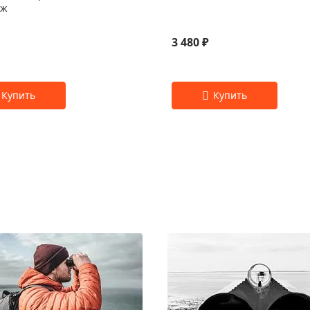
яж
3 480 ₽