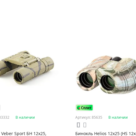
33332
В наличии
Артикул: 85635
В наличии
 Veber Sport БН 12х25,
Бинокль Helios 12х25 (HS 12x