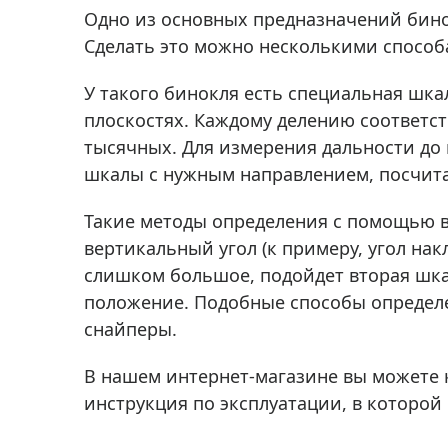
Аксессуа
Одно из основных предназначений бино
видения
Приборы ночного видения
Сделать это можно несколькими способ
Распрод
Тепловизоры
У такого бинокля есть специальная шка
Распрод
Прицелы
плоскостях. Каждому делению соответст
ценам
Фотогаджеты
тысячных. Для измерения дальности до
Распрод
шкалы с нужным направлением, посчитат
Метеостанции, барометры, часы
Discovery (Дискавери)
Такие методы определения с помощью 
вертикальный угол (к примеру, угол нак
Оптика для детей Levenhuk LabZZ
слишком большое, подойдет вторая шка
Астропланетарии
положение. Подобные способы определе
Подарки
снайперы.
Хиты продаж
В нашем интернет-магазине вы можете
Акции
инструкция по эксплуатации, в которой