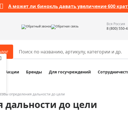
А может ли бинокль давать увеличение 600 крат
Вся Россия
Обратный звонок
Обратная связь
8 (800) 550-
алог
Акции
Бренды
Для госучреждений
Сотрудничест
ары
Разное
ры для телескопов
Обучающие наборы
ры для микроскопов
Компасы
собы определения дальности до цели
 дальности до цели
ры для зрительных труб
Наборы исследователя Bresser
ры для биноклей
Наборы для химических опыт
ры для луп
Глобусы