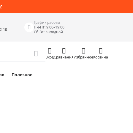
?
График работы
Пн-Пт: 9:00–19:00
42-10
Сб-Вс: выходной
Вход
Сравнения
Избранное
Корзина
во
Полезное
Измерительные инструменты
Измерительные рулетки
Лазерные уровни
 Junior
Цифровые уровни и угломеры
ов
Электроизмерительные приборы
Приборы неразрушающего контроля