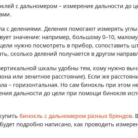
ры для приборов ночного
Глобусы интерактивные
клей с дальномером – измерение дальности до ц
Лазерные дальномеры
ами.
ажа
Штативы
ла с делениями. Деления помогают измерять углы
Сумки, кейсы, чехлы
ажа оптики по специальным
вует значение: например, большому 0–10, малому
Средства для очистки оптики
 цели нужно посмотреть в прибор, сопоставить ш
ажа выставочных образцов
Трихинеллоскопы
ь, сколько делений получается в другом направ
Карты, постеры, литература
вертикальной шкалы удобны тем, кому нужно вы
Фонари
лона или зенитное расстояние). Если же расстоян
Элементы питания, карты па
ла – горизонтальная. Но сам бинокль при этом н
Фотоловушки
ния дальности до цели при помощи бинокля исп
Экшн-камеры
Фотооборудование
 купить
бинокль с дальномером разных брендов
. 
Мерч
 будет подробно написано, как проводить измер