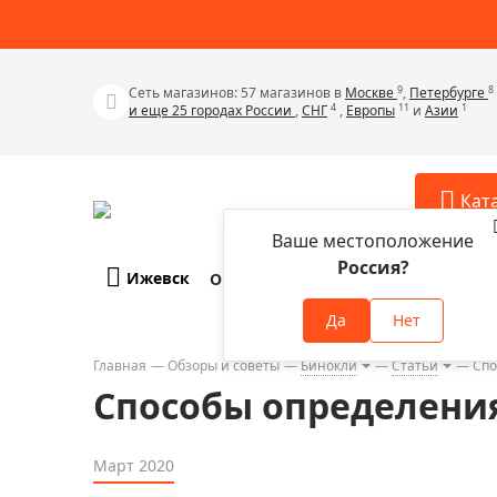
9
8
Сеть магазинов: 57 магазинов в
Москве
,
Петербурге
4
11
1
и еще 25 городах России
,
СНГ
,
Европы
и
Азии
Кат
Ваше местоположение
Россия?
Ижевск
О компании
Оплата и доставка
Телескопы
Аксессу
Да
Нет
Аксессуа
Микроскопы
Аксессуа
Главная
Обзоры и советы
Бинокли
Статьи
Спо
Бинокли
Способы определения
Аксессуа
Зрительные трубы
Аксессуа
Лупы
Март 2020
Аксессуа
Монокуляры