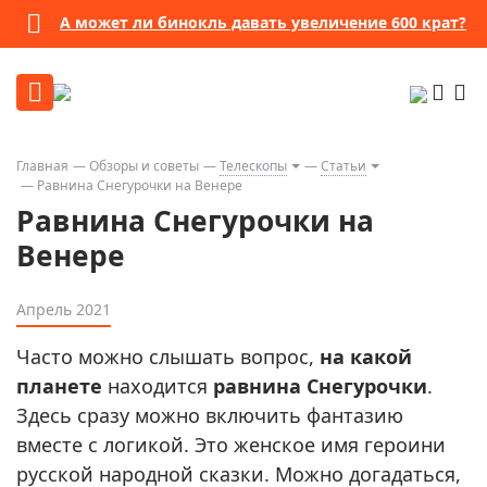
А может ли бинокль давать увеличение 600 крат?
Главная
Обзоры и советы
Телескопы
Статьи
Равнина Снегурочки на Венере
Равнина Снегурочки на
Венере
Апрель 2021
Часто можно слышать вопрос,
на какой
планете
находится
равнина Снегурочки
.
Здесь сразу можно включить фантазию
вместе с логикой. Это женское имя героини
русской народной сказки. Можно догадаться,