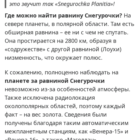
это звучит так «Snegurochka Planitia»!
Где можно найти равнину Снегурочки?
На
севере планеты, в полярной области. Там есть
обширная равнина – ее ни с чем не спутать.
Она простирается на 2800 км, образуя в
«содружестве» с другой равниной (Лоухи)
низменность, что окружает полюс.
К сожалению, полноценно наблюдать на
планете за равниной Снегурочки
невозможно из-за особенностей атмосферы.
Также исключена радиолокация
околополярных областей, поэтому каждый
факт – на вес золота. Сведения были
получены благодаря таким автоматическим
межпланетным станциям, как «Венера-15» и
«Венера-16», а также «Магеллан».