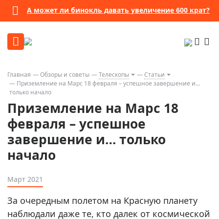
А может ли бинокль давать увеличение 600 крат?
Главная
Обзоры и советы
Телескопы
Статьи
Приземление на Марс 18 февраля – успешное завершение и…
только начало
Приземление на Марс 18
февраля – успешное
завершение и… только
начало
Март 2021
За очередным полетом на Красную планету
наблюдали даже те, кто далек от космической