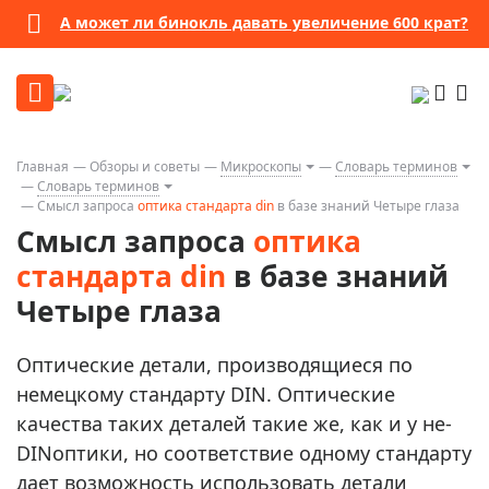
А может ли бинокль давать увеличение 600 крат?
Главная
Обзоры и советы
Микроскопы
Словарь терминов
Словарь терминов
Смысл запроса
оптика стандарта din
в базе знаний Четыре глаза
Смысл запроса
оптика
стандарта din
в базе знаний
Четыре глаза
Оптические детали, производящиеся по
немецкому стандарту DIN. Оптические
качества таких деталей такие же, как и у не-
DINоптики, но соответствие одному стандарту
дает возможность использовать детали