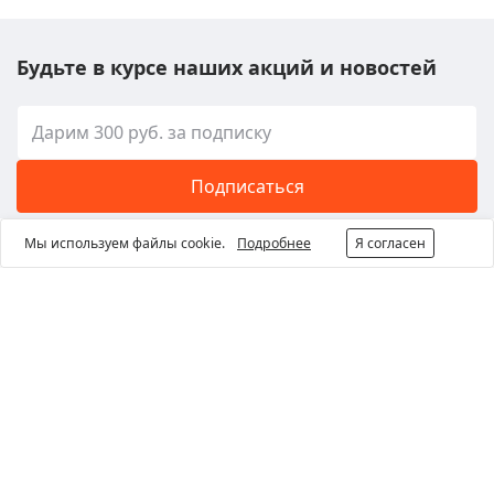
Будьте в курсе наших акций и новостей
Подписаться
Я даю согласие на получение новостных и других
Мы используем файлы cookie.
Подробнее
Я согласен
информационных материалов
Москва, Дорожная ул., д. 1, корп. 5, строение 3
Запросить звонок
Написать директору