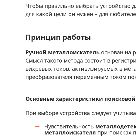
Аксессуа
Чтобы правильно выбрать устройство дл
видения
Приборы ночного видения
для какой цели он нужен – для любител
Распрод
Тепловизоры
Распрод
Прицелы
Принцип работы
ценам
Фотогаджеты
Распрод
Ручной металлоискатель
основан на р
Метеостанции, барометры, часы
Смысл такого метода состоит в регист
Discovery (Дискавери)
вихревых токов, активизируемых в ме
Оптика для детей Levenhuk LabZZ
преобразователя переменным током по
Астропланетарии
Подарки
Основные характеристики поисковой
Хиты продаж
При выборе устройства следует учитыва
Акции
Чувствительность
металлодете
металлоискателя
при поисках п