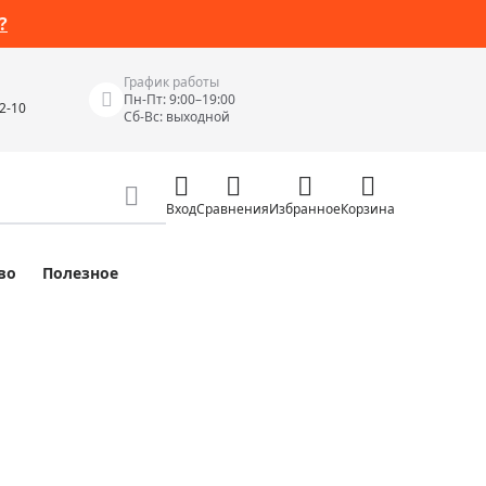
?
График работы
Пн-Пт: 9:00–19:00
42-10
Сб-Вс: выходной
Вход
Сравнения
Избранное
Корзина
во
Полезное
Измерительные инструменты
Измерительные рулетки
Лазерные уровни
 Junior
Цифровые уровни и угломеры
ов
Электроизмерительные приборы
Приборы неразрушающего контроля