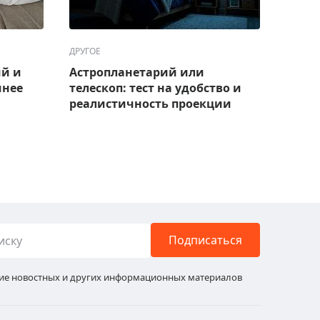
ДРУГОЕ
ДРУГОЕ
ий и
Астропланетарий или
Топ-7
чнее
телескоп: тест на удобство и
дачи
реалистичность проекции
Подписаться
ние новостных и других информационных материалов