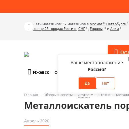
9
8
Сеть магазинов: 57 магазинов в
Москве
,
Петербурге
4
11
1
и еще 25 городах России
,
СНГ
,
Европы
и
Азии
Кат
Ваше местоположение
Россия?
Ижевск
О компании
Оплата и доставка
Телескопы
Аксессу
Да
Нет
Аксессуа
Микроскопы
Аксессуа
Главная
Обзоры и советы
Другое
Статьи
Металл
Бинокли
Металлоискатель по
Аксессуа
Зрительные трубы
Аксессуа
Лупы
Апрель 2020
Аксессуа
Монокуляры