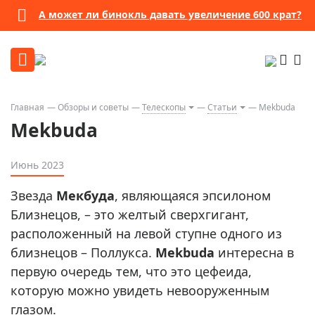
А может ли бинокль давать увеличение 600 крат?
Главная
Обзоры и советы
Телескопы
Статьи
Mekbuda
Mekbuda
Июнь 2023
Звезда
Мекбуда
, являющаяся эпсилоном
Близнецов, – это желтый сверхгигант,
расположенный на левой ступне одного из
близнецов – Поллукса.
Mekbuda
интересна в
первую очередь тем, что это цефеида,
которую можно увидеть невооруженным
глазом.