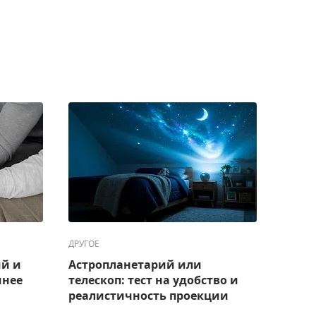
ДРУГОЕ
ДРУГОЕ
ий и
Астропланетарий или
Топ-7
чнее
телескоп: тест на удобство и
дачи
реалистичность проекции