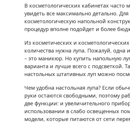
Аксессуа
В косметологических кабинетах часто м
видения
Приборы ночного видения
увидеть все максимально детально. Дл
Распрод
Тепловизоры
косметологическую напольной конструк
процедур вполне подойдет и более бюд
Распрод
Прицелы
ценам
Фотогаджеты
Из косметических и косметологических 
Распрод
количества нужна лупа. Пожалуй, одна 
Метеостанции, барометры, часы
– это маникюр. Но купить напольную лу
Discovery (Дискавери)
варианта и лучше всего с подсветкой. Т
Оптика для детей Levenhuk LabZZ
настольных штативных луп можно посм
Астропланетарии
Чем удобна настольная лупа? Если обыч
Подарки
руки остаются свободными, поэтому рабо
две функции: и увеличительного прибор
Хиты продаж
использовании в слабо освещенных пом
Акции
модели, которые питаются от сети пере