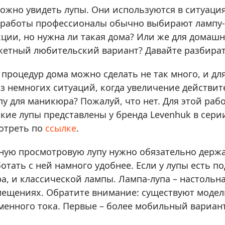
ры для приборов ночного
Глобусы интерактивные
ожно увидеть лупы. Они используются в ситуация
Лазерные дальномеры
я работы профессионалы обычно выбирают лампу-
ажа
Штативы
ции, но нужна ли такая дома? Или же для домаш
жетный любительский вариант? Давайте разбират
Сумки, кейсы, чехлы
ажа оптики по специальным
Средства для очистки оптики
процедур дома можно сделать не так много, и д
ажа выставочных образцов
Трихинеллоскопы
из немногих ситуаций, когда увеличение действи
Карты, постеры, литература
пу для маникюра? Пожалуй, что нет. Для этой раб
Фонари
акие лупы представлены у бренда Levenhuk в сер
отреть по
ссылке
.
Элементы питания, карты па
Фотоловушки
ную просмотровую лупу нужно обязательно держат
Экшн-камеры
тать с ней намного удобнее. Если у лупы есть по
Фотооборудование
а, и классической лампы. Лампа-лупа – настольн
Мерч
ещениях. Обратите внимание: существуют модели
менного тока. Первые – более мобильный вариант