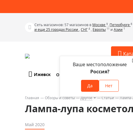
9
8
Сеть магазинов: 57 магазинов в
Москве
,
Петербурге
4
11
1
и еще 25 городах России
,
СНГ
,
Европы
и
Азии
Кат
Ваше местоположение
Россия?
Ижевск
О компании
Оплата и доставка
Телескопы
Аксессу
Да
Нет
Аксессуа
Микроскопы
Аксессуа
Главная
Обзоры и советы
Другое
Статьи
Лампа-
Бинокли
Лампа-лупа косметол
Аксессуа
Зрительные трубы
Аксессуа
Лупы
Май 2020
Аксессуа
Монокуляры