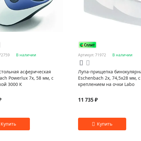
72759
В наличии
Артикул: 71972
В наличии
стольная асферическая
Лупа-прищепка бинокулярн
ch Powerlux 7x, 58 мм, с
Eschenbach 2x, 74,5x28 мм, с
кой 3000 К
креплением на очки Labo
₽
11 735 ₽