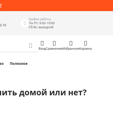
?
График работы
Пн-Пт: 9:00–19:00
42-10
Сб-Вс: выходной
Вход
Сравнения
Избранное
Корзина
во
Полезное
Измерительные инструменты
Измерительные рулетки
Лазерные уровни
пить домой или нет?
 Junior
Цифровые уровни и угломеры
ов
Электроизмерительные приборы
Приборы неразрушающего контроля