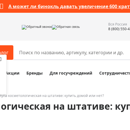
А может ли бинокль давать увеличение 600 крат
Вся Россия
Обратный звонок
Обратная связь
8 (800) 550-
алог
Акции
Бренды
Для госучреждений
Сотрудничест
ары
Разное
ры для телескопов
Обучающие наборы
ры для микроскопов
Компасы
лупа косметологическая на штативе: купить домой или нет?
огическая на штативе: ку
ры для зрительных труб
Наборы исследователя Bresser
ры для биноклей
Наборы для химических опыт
ры для луп
Глобусы