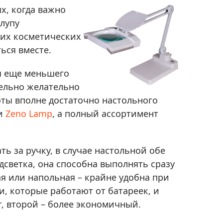
Приборы теплового контроля
х, когда важно
Приборы для обслуживания сетей
лупу
Детекторы проводки
них косметических
ься вместе.
Влагомеры (датчики влажности)
Лазерные дальномеры
ля еще меньшего
Измерители параметров окружающей
тельно желательно
среды
оты вполне достаточно настольного
Термометры кулинарные (термощупы)
ии
Zeno Lamp
, а полный ассортимент
Видеоэндоскопы
мяти
Курвиметры
ь за ручку, в случае настольной обе
Тестеры качества воды
дсветка, она способна выполнять сразу
Нивелиры оптические
ая или напольная – крайне удобна при
Металлоискатели
, которые работают от батареек, и
Теодолиты
, второй – более экономичный.
Прочее