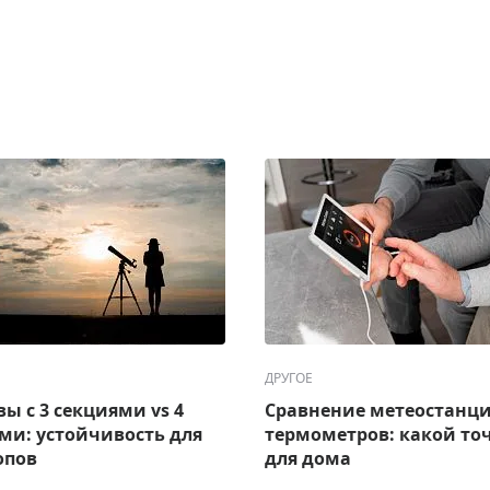
ДРУГОЕ
ы с 3 секциями vs 4
Сравнение метеостанц
ми: устойчивость для
термометров: какой то
опов
для дома