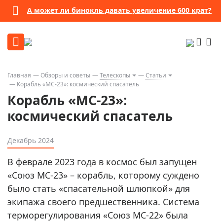
А может ли бинокль давать увеличение 600 крат?
Главная
Обзоры и советы
Телескопы
Статьи
Корабль «МС-23»: космический спасатель
Корабль «МС-23»:
космический спасатель
Декабрь 2024
В феврале 2023 года в космос был запущен
«Союз МС-23» – корабль, которому суждено
было стать «спасательной шлюпкой» для
экипажа своего предшественника. Система
терморегулирования «Союз МС-22» была