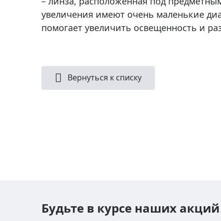
– линза, расположенная под предметны
Аксессуа
видения
увеличения имеют очень маленькие диа
Приборы ночного видения
помогает увеличить освещенность и ра
Распрод
Тепловизоры
Распрод
Прицелы
ценам
Фотогаджеты
Распрод
Вернуться к списку
Метеостанции, барометры, часы
Discovery (Дискавери)
Оптика для детей Levenhuk LabZZ
Астропланетарии
Подарки
Хиты продаж
Акции
Будьте в курсе наших акций