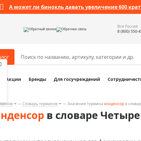
А может ли бинокль давать увеличение 600 крат
Вся Россия
Обратный звонок
Обратная связь
8 (800) 550-
алог
Акции
Бренды
Для госучреждений
Сотрудничест
ары
Разное
ры для телескопов
Обучающие наборы
ры для микроскопов
Компасы
рминов
Словарь терминов
Значение термина
конденсор
в словар
онденсор
в словаре Четыре
ры для зрительных труб
Наборы исследователя Bresser
ры для биноклей
Наборы для химических опыт
ры для луп
Глобусы