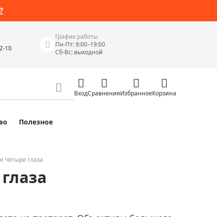
?
График работы
Пн-Пт: 9:00–19:00
42-10
Сб-Вс: выходной
Вход
Сравнения
Избранное
Корзина
во
Полезное
Измерительные инструменты
Измерительные рулетки
Лазерные уровни
е Четыре глаза
 глаза
 Junior
Цифровые уровни и угломеры
ов
Электроизмерительные приборы
Приборы неразрушающего контроля