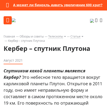
А может ли бинокль давать увеличение 600 крат?
Главная
Обзоры и советы
Телескопы
Статьи
Кербер – спутник Плутона
Кербер – спутник Плутона
Август 2021
Спутником какой планеты является
Кербер?
Это небесное тело вращается вокруг
карликовой планеты Плутон. Открытое в 2011
году, оно имеет неправильную форму и
составляет в самом протяженном месте около
19 км. Его поверхность по отражающей