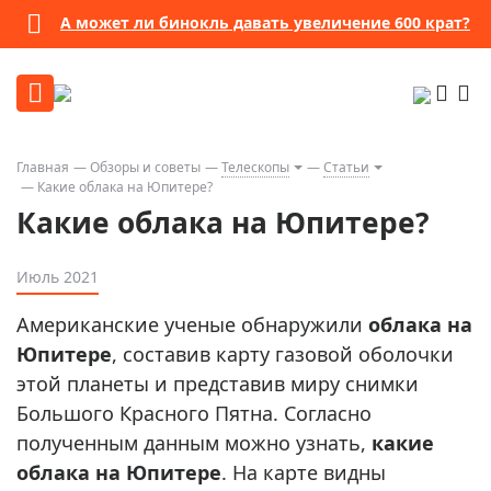
А может ли бинокль давать увеличение 600 крат?
Главная
Обзоры и советы
Телескопы
Статьи
Какие облака на Юпитере?
Какие облака на Юпитере?
Июль 2021
Американские ученые обнаружили
облака на
Юпитере
, составив карту газовой оболочки
этой планеты и представив миру снимки
Большого Красного Пятна. Согласно
полученным данным можно узнать,
какие
облака на Юпитере
. На карте видны