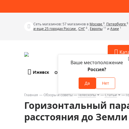
9
8
Сеть магазинов: 57 магазинов в
Москве
,
Петербурге
4
11
1
и еще 25 городах России
,
СНГ
,
Европы
и
Азии
Кат
Ваше местоположение
Россия?
Ижевск
О компании
Оплата и доставка
Телескопы
Аксессу
Да
Нет
Аксессуа
Микроскопы
Аксессуа
Главная
Обзоры и советы
Телескопы
Статьи
Г
Бинокли
Горизонтальный пара
Аксессуа
Зрительные трубы
Аксессуа
расстояния до Земли
Лупы
Аксессуа
Монокуляры