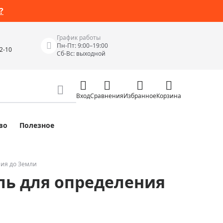
?
График работы
Пн-Пт: 9:00–19:00
42-10
Сб-Вс: выходной
Вход
Сравнения
Избранное
Корзина
во
Полезное
Измерительные инструменты
Измерительные рулетки
Лазерные уровни
ния до Земли
ль для определения
 Junior
Цифровые уровни и угломеры
ов
Электроизмерительные приборы
Приборы неразрушающего контроля