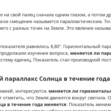
ры для приборов ночного
Глобусы интерактивные
Лазерные дальномеры
 на свой палец сначала одним глазом, а потом др
ажа
Штативы
акое смещение называется параллактическим. Точ
Сумки, кейсы, чехлы
ажа оптики по специальным
него с разных точек на Земле. Это явление назыв
Средства для очистки оптики
ажа выставочных образцов
Трихинеллоскопы
 показателя равнялось 8,80ʺ. Горизонтальный па
Карты, постеры, литература
продолжали изучение вопроса,
меняется ли пар
Фонари
тему единиц. Показатель стал производной посто
Элементы питания, карты па
Фотоловушки
 параллакс Солнца в течение года
Экшн-камеры
Фотооборудование
омией, интересуются,
меняется ли горизонтал
Мерч
ит отметить, что Земля движется вокруг светила. 
ца в течение года меняется
. Показатель миним