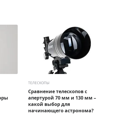
ТЕЛЕСКОПЫ
ТЕЛЕС
Сравнение телескопов с
Лучш
оры
апертурой 70 мм и 130 мм –
набл
какой выбор для
модел
начинающего астронома?