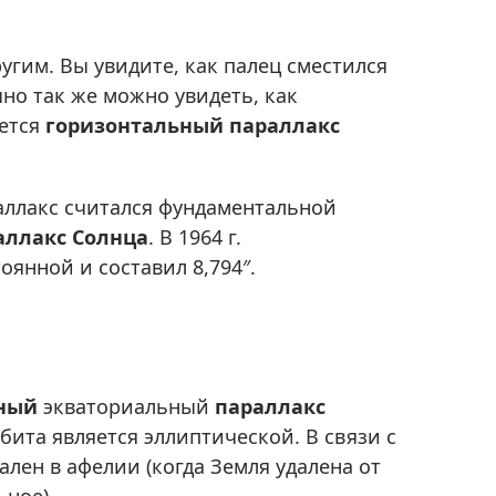
Приборы теплового контроля
Приборы для обслуживания сетей
угим. Вы увидите, как палец сместился
Детекторы проводки
но так же можно увидеть, как
Влагомеры (датчики влажности)
ается
горизонтальный параллакс
Лазерные дальномеры
Измерители параметров окружающей
среды
раллакс считался фундаментальной
Термометры кулинарные (термощупы)
аллакс Солнца
. В 1964 г.
янной и составил 8,794″.
Видеоэндоскопы
мяти
Курвиметры
Тестеры качества воды
Нивелиры оптические
ьный
экваториальный
Металлоискатели
параллакс
Обита является эллиптической. В связи с
Теодолиты
ален в афелии (когда Земля удалена от
Прочее