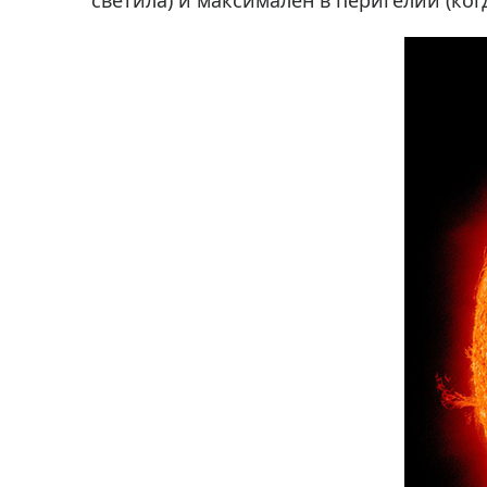
светила) и максимален в перигелии (ко