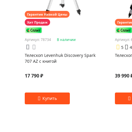
Гарантия Низкой Цены
Хит Продаж
Гаранти
Артикул: 78734
В наличии
Артикул: 
5
4
Телескоп Levenhuk Discovery Spark
Телеско
707 AZ с книгой
17 790 ₽
39 990 