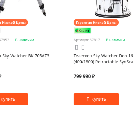
я Низкой Цены
Гарантия Низкой Цены
67952
В наличии
Артикул: 67817
В наличии
п Sky-Watcher BK 705AZ3
Телескоп Sky-Watcher Dob 16
(400/1800) Retractable SynS
₽
799 990 ₽