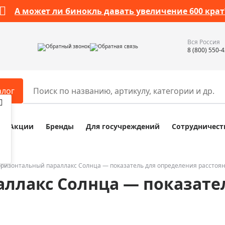
А может ли бинокль давать увеличение 600 крат
Вся Россия
Обратный звонок
Обратная связь
8 (800) 550-
алог
Акции
Бренды
Для госучреждений
Сотрудничест
ары
Разное
ры для телескопов
Обучающие наборы
ры для микроскопов
Компасы
оризонтальный параллакс Солнца — показатель для определения расстоя
ллакс Солнца — показате
ры для зрительных труб
Наборы исследователя Bresser
ры для биноклей
Наборы для химических опыт
ры для луп
Глобусы