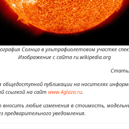
графия Солнца в ультрафиолетовом участке спе
Изображение с сайта ru.wikipedia.org
Статья
я общедоступной публикации на носителях информ
й ссылкой на сайт
www.4glaza.ru
.
о вносить любые изменения в стоимость, модельн
ез предварительного уведомления.