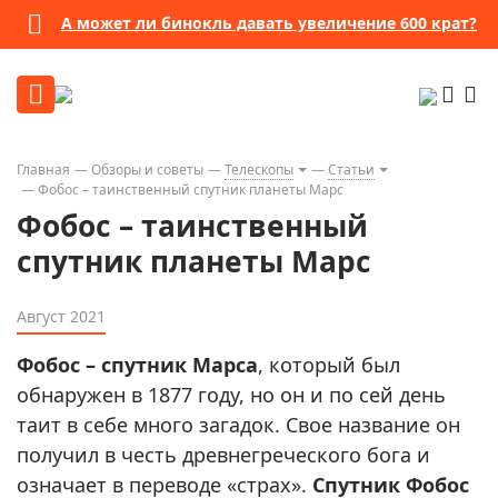
А может ли бинокль давать увеличение 600 крат?
Главная
Обзоры и советы
Телескопы
Статьи
Фобос – таинственный спутник планеты Марс
Фобос – таинственный
спутник планеты Марс
Август 2021
Фобос – спутник Марса
, который был
обнаружен в 1877 году, но он и по сей день
таит в себе много загадок. Свое название он
получил в честь древнегреческого бога и
означает в переводе «страх».
Спутник Фобос