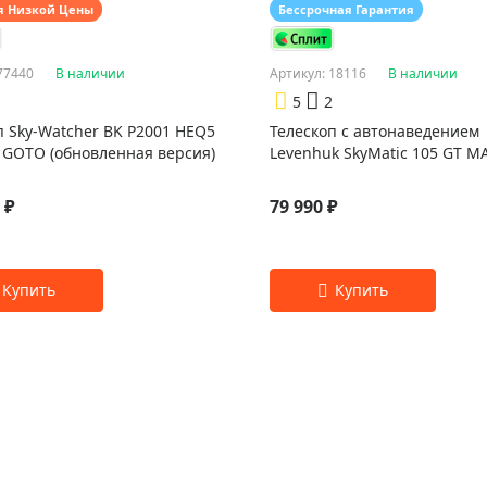
я Низкой Цены
Бессрочная Гарантия
77440
В наличии
Артикул: 18116
В наличии
5
2
п Sky-Watcher BK P2001 HEQ5
Телескоп с автонаведением
 GOTO (обновленная версия)
Levenhuk SkyMatic 105 GT M
 ₽
79 990 ₽