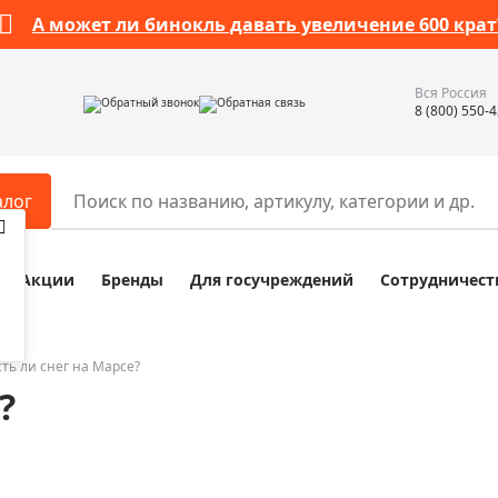
А может ли бинокль давать увеличение 600 крат
Вся Россия
Обратный звонок
Обратная связь
8 (800) 550-
алог
Акции
Бренды
Для госучреждений
Сотрудничест
ары
Разное
ры для телескопов
Обучающие наборы
ры для микроскопов
Компасы
сть ли снег на Марсе?
?
ры для зрительных труб
Наборы исследователя Bresser
ры для биноклей
Наборы для химических опыт
ры для луп
Глобусы