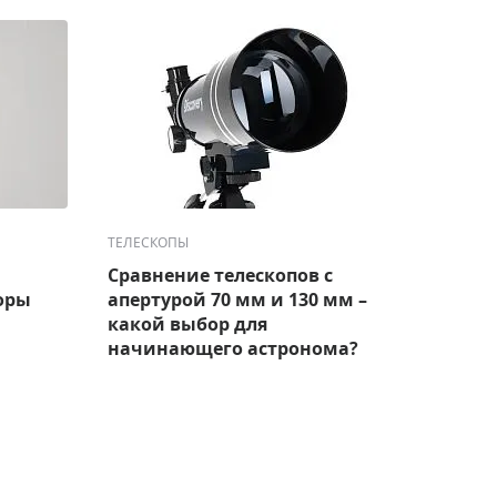
ТЕЛЕСКОПЫ
ТЕЛЕС
Сравнение телескопов с
Лучш
оры
апертурой 70 мм и 130 мм –
набл
какой выбор для
модел
начинающего астронома?