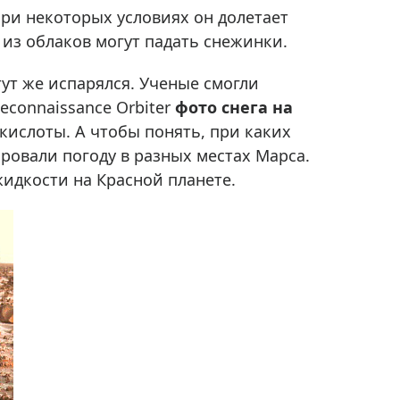
Приборы теплового контроля
При некоторых условиях он долетает
Приборы для обслуживания сетей
то из облаков могут падать снежинки.
Детекторы проводки
тут же испарялся. Ученые смогли
Влагомеры (датчики влажности)
econnaissance Orbiter
фото снега на
Лазерные дальномеры
екислоты. А чтобы понять, при каких
Измерители параметров окружающей
ровали погоду в разных местах Марса.
среды
идкости на Красной планете.
Термометры кулинарные (термощупы)
Видеоэндоскопы
мяти
Курвиметры
Тестеры качества воды
Нивелиры оптические
Металлоискатели
Теодолиты
Прочее