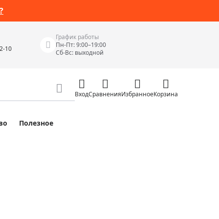
?
График работы
Пн-Пт: 9:00–19:00
42-10
Сб-Вс: выходной
Вход
Сравнения
Избранное
Корзина
во
Полезное
Измерительные инструменты
Измерительные рулетки
Лазерные уровни
 Junior
Цифровые уровни и угломеры
ов
Электроизмерительные приборы
Приборы неразрушающего контроля