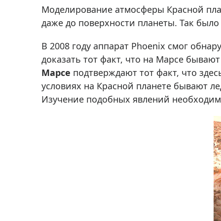
Аксессуа
Моделирование атмосферы Красной пла
видения
Приборы ночного видения
даже до поверхности планеты. Так было
Распрод
Тепловизоры
В 2008 году аппарат Phoenix смог обна
Распрод
Прицелы
доказать тот факт, что на Марсе бываю
ценам
Фотогаджеты
Марсе
подтверждают тот факт, что здес
Распрод
условиях на Красной планете бывают ле
Метеостанции, барометры, часы
Изучение подобных явлений необходимо,
Discovery (Дискавери)
Оптика для детей Levenhuk LabZZ
Астропланетарии
Подарки
Хиты продаж
Акции