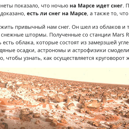
ры для приборов ночного
Глобусы интерактивные
неты показало, что ночью
на Марсе
идет
сне
г
. 
Лазерные дальномеры
 доказано,
есть ли снег на
Марсе
, а также то, ч
ажа
Штативы
ружить привычный нам снег. Он шел из облаков и 
Сумки, кейсы, чехлы
ажа оптики по специальным
т снежные штормы. Полученные со станции Mars R
Средства для очистки оптики
ь есть облака, которые состоят из замерзшей угл
ажа выставочных образцов
Трихинеллоскопы
дяные осадки, астрономы и астрофизики смодели
Карты, постеры, литература
 чтобы узнать, как осуществляется круговорот ж
Фонари
Элементы питания, карты па
Фотоловушки
Экшн-камеры
Фотооборудование
Мерч