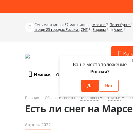
9
8
Сеть магазинов: 57 магазинов в
Москве
,
Петербурге
4
11
1
и еще 25 городах России
,
СНГ
,
Европы
и
Азии
Кат
Ваше местоположение
Россия?
Ижевск
О компании
Оплата и доставка
Телескопы
Аксессу
Да
Нет
Аксессуа
Микроскопы
Аксессуа
Главная
Обзоры и советы
Телескопы
Статьи
Е
Бинокли
Есть ли снег на Марсе
Аксессуа
Зрительные трубы
Аксессуа
Лупы
Апрель 2022
Аксессуа
Монокуляры