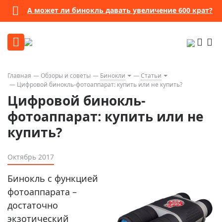
А может ли бинокль давать увеличение 600 крат?
Главная
Обзоры и советы
Бинокли
Статьи
Цифровой бинокль-фотоаппарат: купить или не купить?
Цифровой бинокль-
фотоаппарат: купить или не
купить?
Октябрь 2017
Бинокль с функцией
фотоаппарата –
достаточно
экзотический