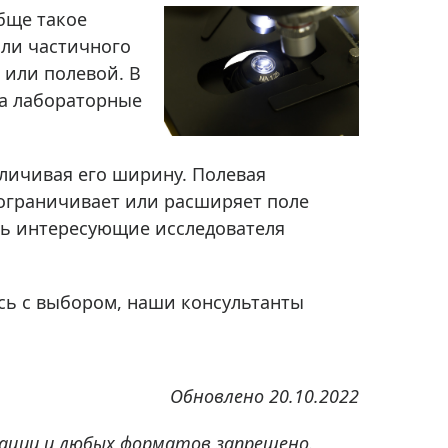
Приборы теплового контроля
бще такое
Приборы для обслуживания сетей
или частичного
Детекторы проводки
 или полевой. В
на лабораторные
Влагомеры (датчики влажности)
Лазерные дальномеры
Измерители параметров окружающей
личивая его ширину. Полевая
среды
 ограничивает или расширяет поле
Термометры кулинарные (термощупы)
ять интересующие исследователя
Видеоэндоскопы
мяти
Курвиметры
есь с выбором, наши консультанты
Тестеры качества воды
Нивелиры оптические
Металлоискатели
Обновлено 20.10.2022
Теодолиты
Прочее
ации и любых форматов запрещено.