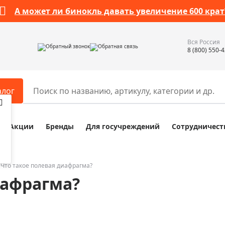
А может ли бинокль давать увеличение 600 крат
Вся Россия
Обратный звонок
Обратная связь
8 (800) 550-
алог
Акции
Бренды
Для госучреждений
Сотрудничест
ары
Разное
ры для телескопов
Обучающие наборы
ры для микроскопов
Компасы
Что такое полевая диафрагма?
иафрагма?
ры для зрительных труб
Наборы исследователя Bresser
ры для биноклей
Наборы для химических опыт
ры для луп
Глобусы