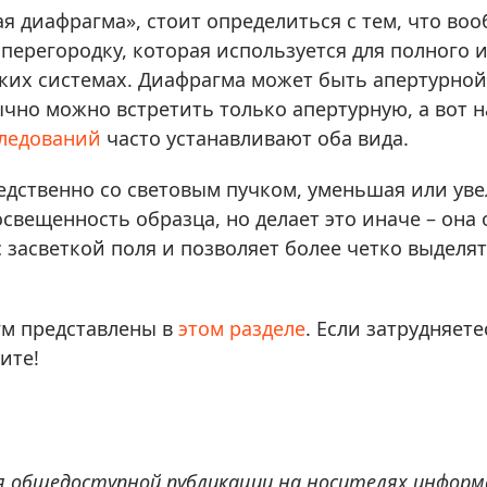
ры для приборов ночного
Глобусы интерактивные
я диафрагма», стоит определиться с тем, что воо
Лазерные дальномеры
ерегородку, которая используется для полного 
ажа
Штативы
ких системах. Диафрагма может быть апертурной
чно можно встретить только апертурную, а вот 
Сумки, кейсы, чехлы
ажа оптики по специальным
ледований
часто устанавливают оба вида.
Средства для очистки оптики
ажа выставочных образцов
Трихинеллоскопы
едственно со световым пучком, уменьшая или уве
Карты, постеры, литература
свещенность образца, но делает это иначе – она
Фонари
с засветкой поля и позволяет более четко выдел
Элементы питания, карты па
Фотоловушки
м представлены в
этом разделе
. Если затрудняет
Экшн-камеры
ите!
Фотооборудование
Мерч
я общедоступной публикации на носителях информ