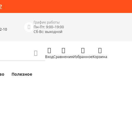
?
График работы
Пн-Пт: 9:00–19:00
42-10
Сб-Вс: выходной
Вход
Сравнения
Избранное
Корзина
во
Полезное
Измерительные инструменты
Измерительные рулетки
Лазерные уровни
 Junior
Цифровые уровни и угломеры
ов
Электроизмерительные приборы
Приборы неразрушающего контроля