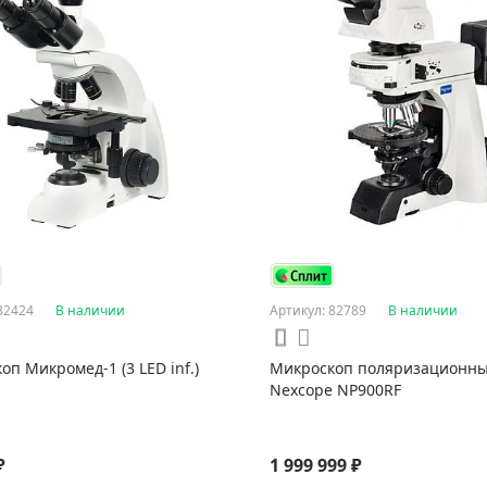
82424
В наличии
Артикул: 82789
В наличии
оп Микромед-1 (3 LED inf.)
Микроскоп поляризационн
Nexcope NP900RF
₽
1 999 999 ₽