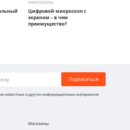
МИКРОСКОПЫ
МИКРО
альный
Цифровой микроскоп с
Микр
экраном – в чем
это?
преимущество?
Подписаться
ние новостных и других информационных материалов
Магазины