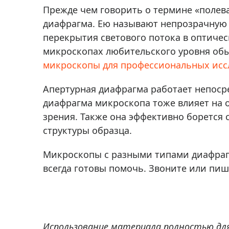
Аксессуа
Прежде чем говорить о термине «полева
видения
Приборы ночного видения
диафрагма. Ею называют непрозрачную п
Распрод
Тепловизоры
перекрытия светового потока в оптичес
микроскопах любительского уровня обы
Распрод
Прицелы
ценам
микроскопы для профессиональных исс
Фотогаджеты
Распрод
Апертурная диафрагма работает непоср
Метеостанции, барометры, часы
диафрагма микроскопа тоже влияет на о
Discovery (Дискавери)
зрения. Также она эффективно борется 
Оптика для детей Levenhuk LabZZ
структуры образца.
Астропланетарии
Микроскопы с разными типами диафраг
Подарки
всегда готовы помочь. Звоните или пиш
Хиты продаж
Акции
Использование материала полностью дл