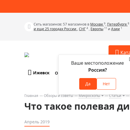
9
8
Сеть магазинов: 57 магазинов в
Москве
,
Петербурге
4
11
1
и еще 25 городах России
,
СНГ
,
Европы
и
Азии
Кат
Ваше местоположение
Россия?
Ижевск
О компании
Оплата и доставка
Телескопы
Аксессу
Да
Нет
Аксессуа
Микроскопы
Аксессуа
Главная
Обзоры и советы
Микроскопы
Статьи
Бинокли
Что такое полевая д
Аксессуа
Зрительные трубы
Аксессуа
Лупы
Апрель 2019
Аксессуа
Монокуляры