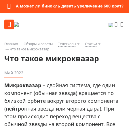
А может ли бинокль давать увеличение 600 крат?
Главная
Обзоры и советы
Телескопы
Статьи
Что такое микроквазар
Что такое микроквазар
Май 2022
Микроквазар
– двойная система, где один
компонент (обычная звезда) вращается по
близкой орбите вокруг второго компонента
(нейтронная звезда или черная дыра). При
этом происходит переход вещества с
обычной звезды на второй компонент. Все