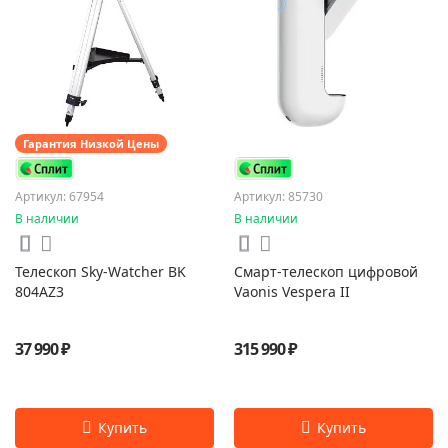
Гарантия Низкой Цены
Артикул: 67954
Артикул: 85730
В наличии
В наличии
Телескоп Sky-Watcher BK
Смарт-телескоп цифровой
804AZ3
Vaonis Vespera II
37 990 ₽
315 990 ₽