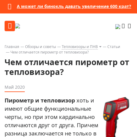
А может ли бинокль давать увеличение 600 крат?
Главная
Обзоры и советы
Тепловизоры и ПНВ
Статьи
Чем отличается пирометр от тепловизора?
Чем отличается пирометр от
тепловизора?
Май 2020
Пирометр и тепловизор
хоть и
имеют общие функциональные
черты, но при этом кардинально
отличаются друг от друга. Причем
разница заключается не только в