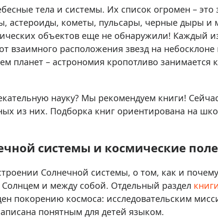
ры для приборов ночного
Глобусы интерактивные
ебесные тела и системы. Их список огромен – это 
Лазерные дальномеры
ры, астероиды, кометы, пульсары, черные дыры и 
ажа
Штативы
мических объектов еще не обнаружили! Каждый и
от взаимного расположения звезд на небосклоне
Сумки, кейсы, чехлы
ажа оптики по специальным
ем планет – астрономия кропотливо занимается
Средства для очистки оптики
ажа выставочных образцов
Трихинеллоскопы
Карты, постеры, литература
влекательную науку? Мы рекомендуем книги! Сейча
Фонари
ных из них. Подборка книг ориентирована на шко
Элементы питания, карты па
Фотоловушки
ечной системы и космические пол
Экшн-камеры
Фотооборудование
строении Солнечной системы, о том, как и почему
Мерч
 Солнцем и между собой. Отдельный раздел
книг
ен покорению космоса: исследовательским мисс
аписана понятным для детей языком.