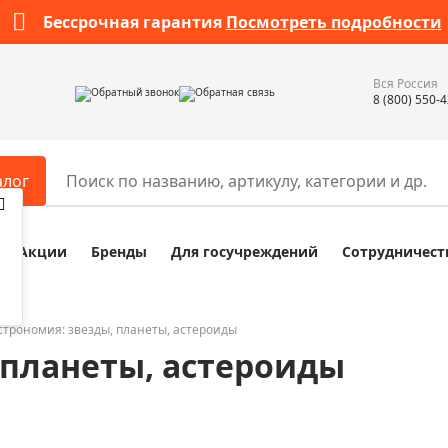
Бессрочная гарантия
Посмотреть подробности
Вся Россия
Обратный звонок
Обратная связь
8 (800) 550-
алог
Акции
Бренды
Для госучреждений
Сотрудничест
ары
Разное
ры для телескопов
Обучающие наборы
ры для микроскопов
Компасы
строномия: звезды, планеты, астероиды
 планеты, астероиды
ры для зрительных труб
Наборы исследователя Bresser
ры для биноклей
Наборы для химических опыт
ры для луп
Глобусы