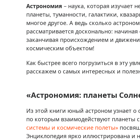
Аксессуа
Астрономия
– наука, которая изучает н
видения
Приборы ночного видения
планеты, туманности, галактики, кваза
Распрод
Тепловизоры
многое другое. А ведь сколько астроно
рассматривается досконально: начиная 
Распрод
Прицелы
ценам
заканчивая происхождением и движени
Фотогаджеты
Распрод
космическим объектом!
Метеостанции, барометры, часы
Как быстрее всего погрузиться в эту у
Discovery (Дискавери)
расскажем о самых интересных и полез
Оптика для детей Levenhuk LabZZ
Астропланетарии
«Астрономия: планеты Солн
Подарки
Из этой книги юный астроном узнает о 
Хиты продаж
по которым взаимодействуют планеты с
Акции
системы и космические полеты»
посвящ
Энциклопедия ярко иллюстрирована и н