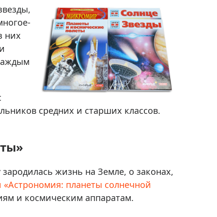
Приборы теплового контроля
звезды,
Приборы для обслуживания сетей
многое-
Детекторы проводки
з них
 и
Влагомеры (датчики влажности)
 каждым
Лазерные дальномеры
Измерители параметров окружающей
среды
с
Термометры кулинарные (термощупы)
льников средних и старших классов.
Видеоэндоскопы
мяти
Курвиметры
еты»
Тестеры качества воды
Нивелиры оптические
 зародилась жизнь на Земле, о законах,
Металлоискатели
и «Астрономия: планеты солнечной
Теодолиты
иям и космическим аппаратам.
Прочее