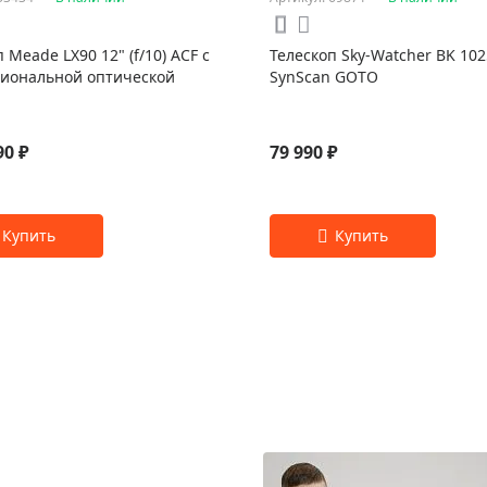
 Meade LX90 12" (f/10) ACF с
Телескоп Sky-Watcher BK 10
иональной оптической
SynScan GOTO
90 ₽
79 990 ₽