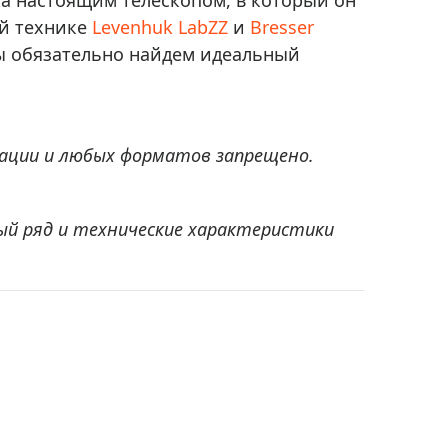
ка настоящим телескопом, в который он
ой технике
Levenhuk LabZZ
и
Bresser
мы обязательно найдем идеальный
ации и любых форматов запрещено.
ый ряд и технические характеристики