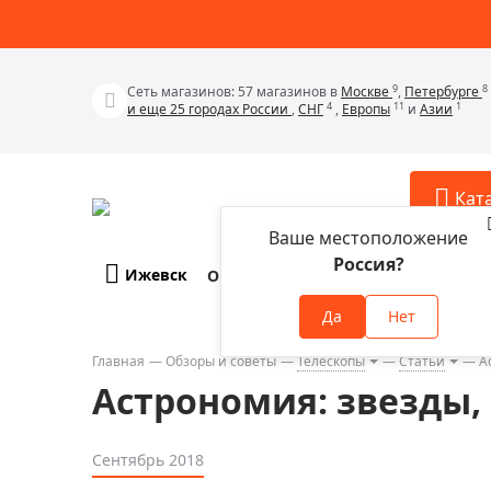
9
8
Сеть магазинов: 57 магазинов в
Москве
,
Петербурге
4
11
1
и еще 25 городах России
,
СНГ
,
Европы
и
Азии
Кат
Ваше местоположение
Россия?
Ижевск
О компании
Оплата и доставка
Телескопы
Аксессу
Да
Нет
Аксессуа
Микроскопы
Аксессуа
Главная
Обзоры и советы
Телескопы
Статьи
А
Бинокли
Астрономия: звезды,
Аксессуа
Зрительные трубы
Аксессуа
Лупы
Сентябрь 2018
Аксессуа
Монокуляры