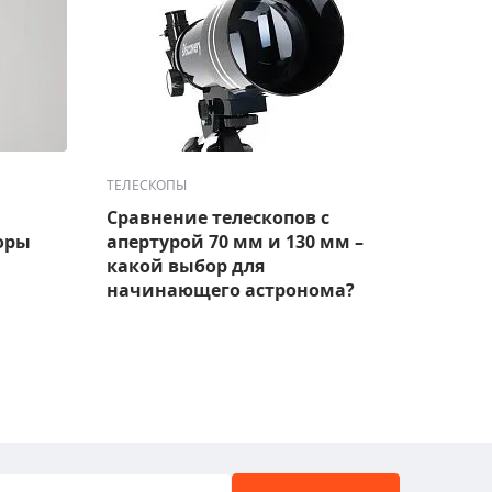
ТЕЛЕСКОПЫ
ТЕЛЕС
Сравнение телескопов с
Лучш
оры
апертурой 70 мм и 130 мм –
набл
какой выбор для
модел
начинающего астронома?