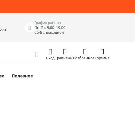
График работы
Пн-Пт: 9:00–19:00
42-10
Сб-Вс: выходной
Вход
Сравнения
Избранное
Корзина
во
Полезное
Измерительные инструменты
Измерительные рулетки
Лазерные уровни
 Junior
Цифровые уровни и угломеры
ов
Электроизмерительные приборы
Приборы неразрушающего контроля