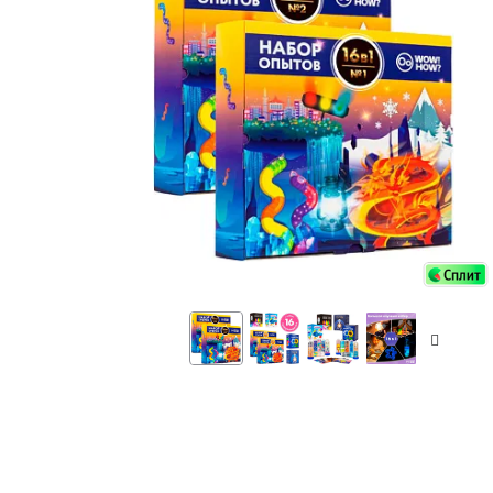
Аксессуа
видения
Приборы ночного видения
Распрод
Тепловизоры
Распрод
Прицелы
ценам
Фотогаджеты
Распрод
Метеостанции, барометры, часы
Discovery (Дискавери)
Оптика для детей Levenhuk LabZZ
Астропланетарии
Подарки
Хиты продаж
Акции