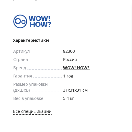
ры для приборов ночного
Глобусы интерактивные
Лазерные дальномеры
ажа
Штативы
Сумки, кейсы, чехлы
ажа оптики по специальным
Средства для очистки оптики
Характеристики
ажа выставочных образцов
Трихинеллоскопы
Артикул
82300
Карты, постеры, литература
Страна
Россия
Фонари
Бренд
WOW! HOW?
Элементы питания, карты па
Гарантия
1 год
Фотоловушки
Размер упаковки
(ДxШxВ)
31x31x31 см
Экшн-камеры
Вес в упаковке
5.4 кг
Фотооборудование
Мерч
Все спецификации