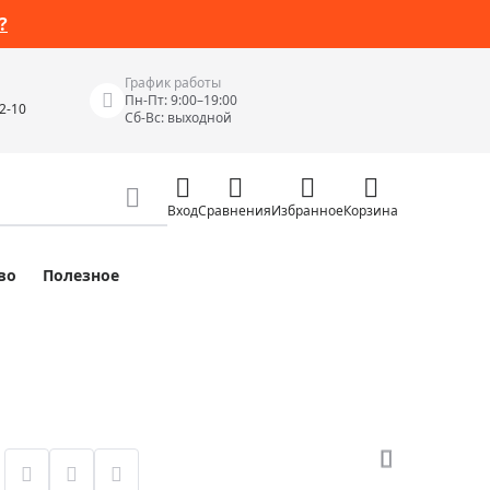
?
График работы
Пн-Пт: 9:00–19:00
42-10
Сб-Вс: выходной
Вход
Сравнения
Избранное
Корзина
во
Полезное
Измерительные инструменты
Измерительные рулетки
Лазерные уровни
 Junior
Цифровые уровни и угломеры
ов
Электроизмерительные приборы
Приборы неразрушающего контроля