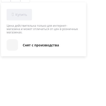
Приборы теплового контроля
Приборы для обслуживания сетей
Детекторы проводки
Влагомеры (датчики влажности)
Цена действительна только для интернет-
магазина и может отличаться от цен в розничных
Лазерные дальномеры
магазинах.
Измерители параметров окружающей
среды
Снят с производства
Термометры кулинарные (термощупы)
Видеоэндоскопы
мяти
Курвиметры
Тестеры качества воды
Нивелиры оптические
Металлоискатели
Теодолиты
Прочее