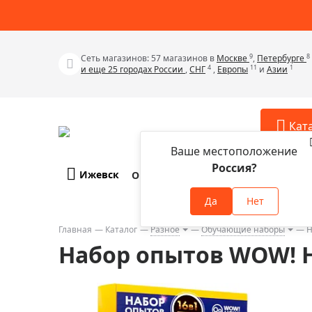
9
8
Сеть магазинов: 57 магазинов в
Москве
,
Петербурге
4
11
1
и еще 25 городах России
,
СНГ
,
Европы
и
Азии
Кат
Ваше местоположение
Россия?
Ижевск
О компании
Оплата и доставка
Телескопы
Аксессу
Да
Нет
Аксессуа
Микроскопы
Аксессуа
Главная
Каталог
Разное
Обучающие наборы
Н
Бинокли
Набор опытов WOW! H
Аксессуа
Зрительные трубы
Аксессуа
Лупы
Аксессуа
Монокуляры