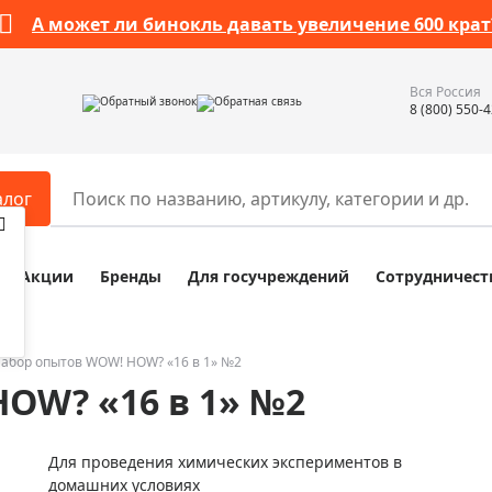
А может ли бинокль давать увеличение 600 крат
Вся Россия
Обратный звонок
Обратная связь
8 (800) 550-
алог
Акции
Бренды
Для госучреждений
Сотрудничест
ары
Разное
ры для телескопов
Обучающие наборы
ры для микроскопов
Компасы
абор опытов WOW! HOW? «16 в 1» №2
OW? «16 в 1» №2
ры для зрительных труб
Наборы исследователя Bresser
ры для биноклей
Наборы для химических опыт
Для проведения химических экспериментов в
ры для луп
Глобусы
домашних условиях