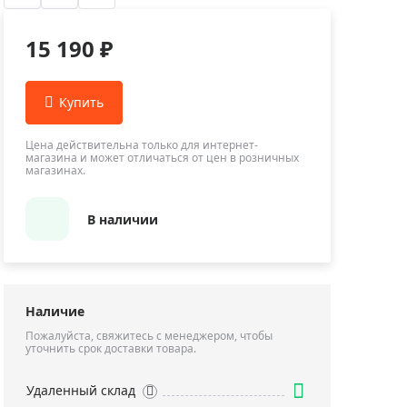
Приборы теплового контроля
Приборы для обслуживания сетей
15 190 ₽
Детекторы проводки
Влагомеры (датчики влажности)
Лазерные дальномеры
Измерители параметров окружающей
Цена действительна только для интернет-
магазина и может отличаться от цен в розничных
среды
магазинах.
Термометры кулинарные (термощупы)
Видеоэндоскопы
В наличии
мяти
Курвиметры
Тестеры качества воды
Нивелиры оптические
Наличие
Металлоискатели
Пожалуйста, свяжитесь с менеджером, чтобы
уточнить срок доставки товара.
Теодолиты
Прочее
Удаленный склад