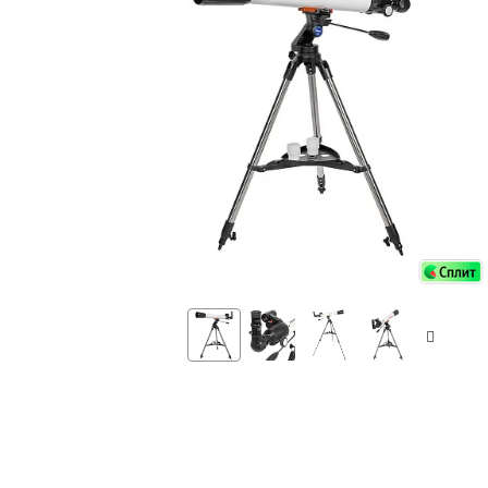
Аксессуа
видения
Приборы ночного видения
Распрод
Тепловизоры
Распрод
Прицелы
ценам
Фотогаджеты
Распрод
Метеостанции, барометры, часы
Discovery (Дискавери)
Оптика для детей Levenhuk LabZZ
Астропланетарии
Подарки
Хиты продаж
Акции