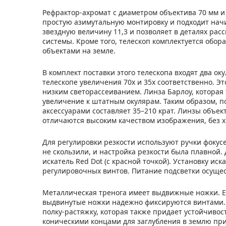
Рефрактор-ахромат с диаметром объектива 70 мм и
простую азимутальную монтировку и подходит на
звездную величину 11,3 и позволяет в деталях ра
системы. Кроме того, телескоп комплектуется об
объектами на земле.
В комплект поставки этого телескопа входят два ок
телескопе увеличения 70x и 35x соответственно. Э
низким светорассеиванием. Линза Барлоу, которая 
увеличение к штатным окулярам. Таким образом, 
аксессуарами составляет 35–210 крат. Линзы объ
отличаются высоким качеством изображения, без 
Для регулировки резкости используют ручки фокус
не скользили, и настройка резкости была плавной
искатель Red Dot (с красной точкой). Установку и
регулировочных винтов. Питание подсветки осущест
Металлическая тренога имеет выдвижные ножки. Ее
выдвинутые ножки надежно фиксируются винтами. 
полку-растяжку, которая также придает устойчивос
коническими концами для заглубления в землю при