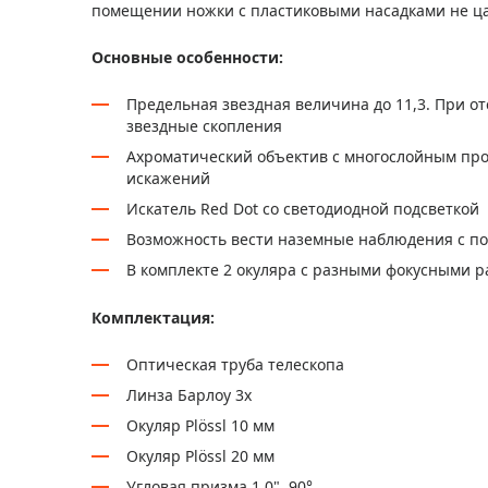
помещении ножки с пластиковыми насадками не ц
Основные особенности:
Предельная звездная величина до 11,3. При о
звездные скопления
Ахроматический объектив с многослойным пр
искажений
Искатель Red Dot со светодиодной подсветкой
Возможность вести наземные наблюдения с
В комплекте 2 окуляра с разными фокусными р
Комплектация:
Оптическая труба телескопа
Линза Барлоу 3х
Окуляр Plössl 10 мм
Окуляр Plössl 20 мм
Угловая призма 1,0", 90°