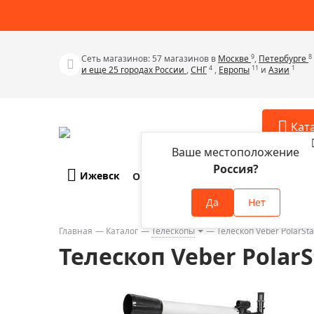
9
8
Сеть магазинов: 57 магазинов в
Москве
,
Петербурге
4
11
1
и еще 25 городах России
,
СНГ
,
Европы
и
Азии
Кат
Ваше местоположение
Россия?
Ижевск
О компании
Оплата и доставка
Телескопы
Аксессу
Да
Нет
Аксессуа
Микроскопы
Аксессуа
Главная
Каталог
Телескопы
Телескоп Veber PolarSta
Бинокли
Телескоп Veber PolarSt
Аксессуа
Зрительные трубы
Аксессуа
Лупы
Аксессуа
Монокуляры