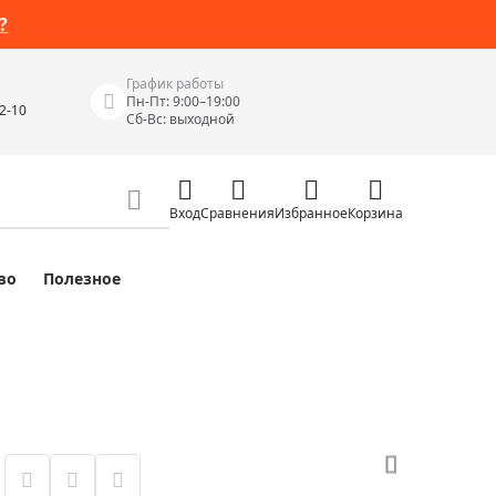
?
График работы
Пн-Пт: 9:00–19:00
42-10
Сб-Вс: выходной
Вход
Сравнения
Избранное
Корзина
во
Полезное
Измерительные инструменты
Измерительные рулетки
Лазерные уровни
 Junior
Цифровые уровни и угломеры
ов
Электроизмерительные приборы
Приборы неразрушающего контроля