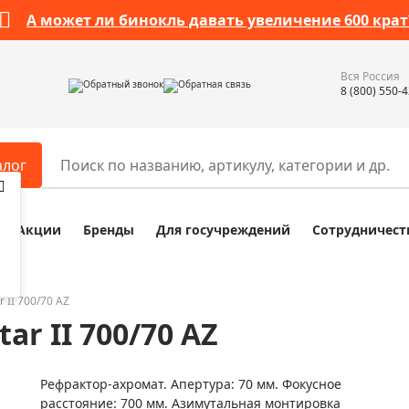
А может ли бинокль давать увеличение 600 крат
Вся Россия
Обратный звонок
Обратная связь
8 (800) 550-
алог
Акции
Бренды
Для госучреждений
Сотрудничест
ары
Разное
ры для телескопов
Обучающие наборы
ры для микроскопов
Компасы
r II 700/70 AZ
ar II 700/70 AZ
ры для зрительных труб
Наборы исследователя Bresser
ры для биноклей
Наборы для химических опыт
Рефрактор-ахромат. Апертура: 70 мм. Фокусное
ры для луп
Глобусы
расстояние: 700 мм. Азимутальная монтировка