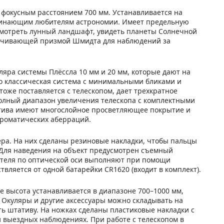
 фокусным расстоянием 700 мм. Устанавливается на
чинающим любителям астрономии. Имеет предельную
ссмотреть лунный ландшафт, увидеть планеты Солнечной
орачивающей призмой Шмидта для наблюдений за
уляра системы Плёссла 10 мм и 20 мм, которые дают на
то классическая система с минимальными бликами и
тоже поставляется с телескопом, дает трехкратное
полный диапазон увеличения телескопа с комплектными
ектива имеют многослойное просветляющее покрытие и
хроматических аберраций.
ера. На них сделаны резиновые накладки, чтобы пальцы
. Для наведения на объект предусмотрен съемный
скателя по оптической оси выполняют при помощи
вляется от одной батарейки CR1620 (входит в комплект).
 высота устанавливается в диапазоне 700–1000 мм,
Окуляры и другие аксессуары можно складывать на
ть штативу. На ножках сделаны пластиковые накладки с
 выездных наблюдениях. При работе с телескопом в