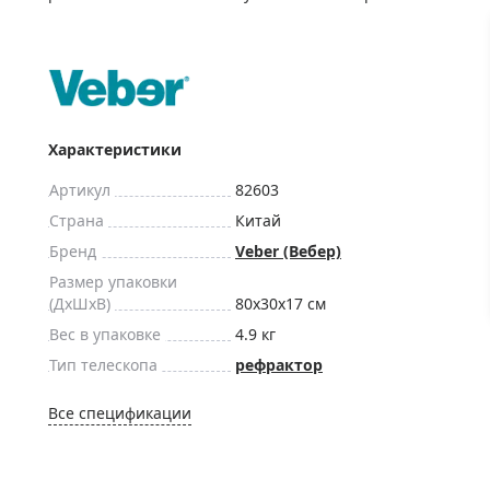
ры для приборов ночного
Глобусы интерактивные
Лазерные дальномеры
ажа
Штативы
Сумки, кейсы, чехлы
ажа оптики по специальным
Средства для очистки оптики
Характеристики
ажа выставочных образцов
Трихинеллоскопы
Артикул
82603
Карты, постеры, литература
Страна
Китай
Фонари
Бренд
Veber (Вебер)
Элементы питания, карты па
Размер упаковки
(ДxШxВ)
80x30x17 см
Фотоловушки
Вес в упаковке
4.9 кг
Экшн-камеры
Тип телескопа
рефрактор
Фотооборудование
Мерч
Все спецификации