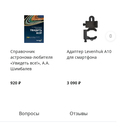
Справочник
Адаптер Levenhuk A10
Са
астронома-любителя
для смартфона
оп
«Увидеть все!», А.А.
NG
Шимбалев
920 ₽
3 090 ₽
35
Вопросы
Отзывы