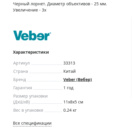
ры для приборов ночного
Глобусы интерактивные
Черный лорнет. Диаметр объективов - 25 мм.
Увеличение - 3х
Лазерные дальномеры
ажа
Штативы
Сумки, кейсы, чехлы
ажа оптики по специальным
Средства для очистки оптики
ажа выставочных образцов
Трихинеллоскопы
Характеристики
Карты, постеры, литература
Артикул
33313
Фонари
Страна
Китай
Элементы питания, карты па
Бренд
Veber (Вебер)
Фотоловушки
Гарантия
1 год
Экшн-камеры
Размер упаковки
(ДxШxВ)
11x8x5 см
Фотооборудование
Вес в упаковке
0.24 кг
Мерч
Все спецификации