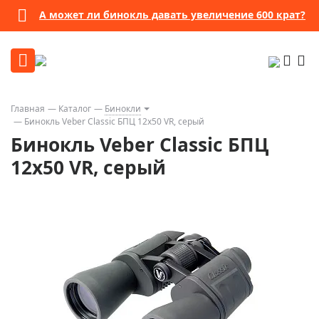
А может ли бинокль давать увеличение 600 крат?
Главная
Каталог
Бинокли
Бинокль Veber Classic БПЦ 12x50 VR, серый
Бинокль Veber Classic БПЦ
12x50 VR, серый