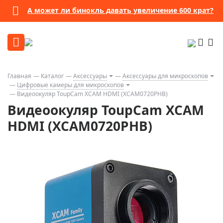
А может ли бинокль давать увеличение 600 крат?
Главная
Каталог
Аксессуары
Аксессуары для микроскопов
Цифровые камеры для микроскопов
Видеоокуляр ToupCam XCAM HDMI (XCAM0720PHB)
Видеоокуляр ToupCam XCAM
HDMI (XCAM0720PHB)