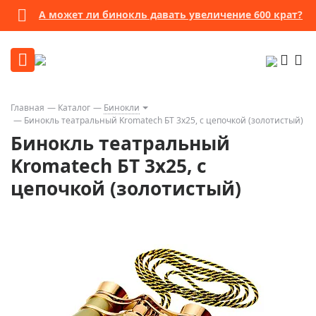
А может ли бинокль давать увеличение 600 крат?
Главная
Каталог
Бинокли
Бинокль театральный Kromatech БТ 3x25, с цепочкой (золотистый)
Бинокль театральный
Kromatech БТ 3x25, с
цепочкой (золотистый)