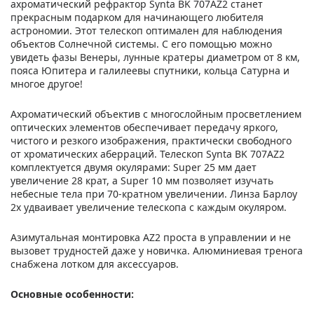
ахроматический рефрактор Synta BK 707AZ2 станет
прекрасным подарком для начинающего любителя
астрономии. Этот телескоп оптимален для наблюдения
объектов Солнечной системы. С его помощью можно
увидеть фазы Венеры, лунные кратеры диаметром от 8 км,
пояса Юпитера и галилеевы спутники, кольца Сатурна и
многое другое!
Ахроматический объектив с многослойным просветлением
оптических элементов обеспечивает передачу яркого,
чистого и резкого изображения, практически свободного
от хроматических аберраций. Телескоп Synta BK 707AZ2
комплектуется двумя окулярами: Super 25 мм дает
увеличение 28 крат, а Super 10 мм позволяет изучать
небесные тела при 70-кратном увеличении. Линза Барлоу
2x удваивает увеличение телескопа с каждым окуляром.
Азимутальная монтировка AZ2 проста в управлении и не
вызовет трудностей даже у новичка. Алюминиевая тренога
снабжена лотком для аксессуаров.
Основные особенности: