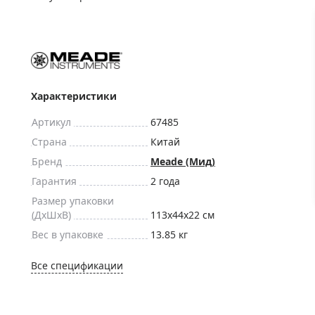
ры для приборов ночного
Глобусы интерактивные
Лазерные дальномеры
ажа
Штативы
Сумки, кейсы, чехлы
ажа оптики по специальным
Средства для очистки оптики
Характеристики
ажа выставочных образцов
Трихинеллоскопы
Артикул
67485
Карты, постеры, литература
Страна
Китай
Фонари
Бренд
Meade (Мид)
Элементы питания, карты па
Гарантия
2 года
Фотоловушки
Размер упаковки
(ДxШxВ)
113x44x22 см
Экшн-камеры
Вес в упаковке
13.85 кг
Фотооборудование
Мерч
Все спецификации