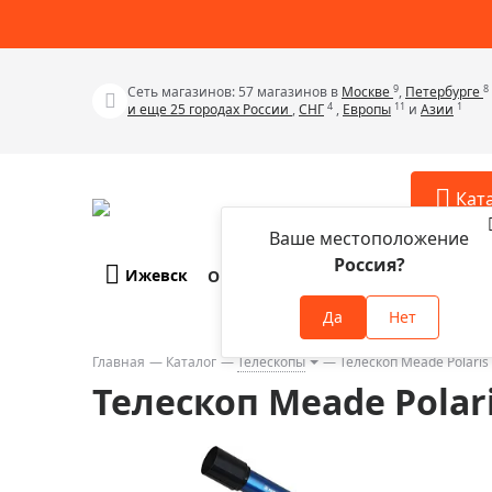
9
8
Сеть магазинов: 57 магазинов в
Москве
,
Петербурге
4
11
1
и еще 25 городах России
,
СНГ
,
Европы
и
Азии
Кат
Ваше местоположение
Россия?
Ижевск
О компании
Оплата и доставка
Телескопы
Аксессу
Да
Нет
Аксессуа
Микроскопы
Аксессуа
Главная
Каталог
Телескопы
Телескоп Meade Polaris
Бинокли
Телескоп Meade Polar
Аксессуа
Зрительные трубы
Аксессуа
Лупы
Аксессуа
Монокуляры