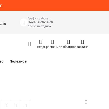
?
График работы
Пн-Пт: 9:00–19:00
42-10
Сб-Вс: выходной
Вход
Сравнения
Избранное
Корзина
во
Полезное
Измерительные инструменты
Измерительные рулетки
Лазерные уровни
 Junior
Цифровые уровни и угломеры
ов
Электроизмерительные приборы
Приборы неразрушающего контроля