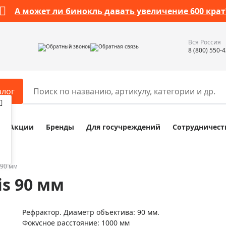
А может ли бинокль давать увеличение 600 крат
Вся Россия
Обратный звонок
Обратная связь
8 (800) 550-
алог
Акции
Бренды
Для госучреждений
Сотрудничест
ары
Разное
ры для телескопов
Обучающие наборы
ры для микроскопов
Компасы
 90 мм
is 90 мм
ры для зрительных труб
Наборы исследователя Bresser
ры для биноклей
Наборы для химических опыт
Рефрактор. Диаметр объектива: 90 мм.
ры для луп
Глобусы
Фокусное расстояние: 1000 мм