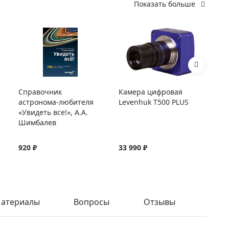
Показать больше
Справочник
Камера цифровая
Пр
астронома-любителя
Levenhuk T500 PLUS
об
«Увидеть все!», А.А.
Wa
Шимбалев
920 ₽
33 990 ₽
10
атериалы
Вопросы
Отзывы