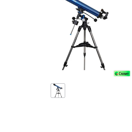
Аксессуа
видения
Приборы ночного видения
Распрод
Тепловизоры
Распрод
Прицелы
ценам
Фотогаджеты
Распрод
Метеостанции, барометры, часы
Discovery (Дискавери)
Оптика для детей Levenhuk LabZZ
Астропланетарии
Подарки
Хиты продаж
Акции