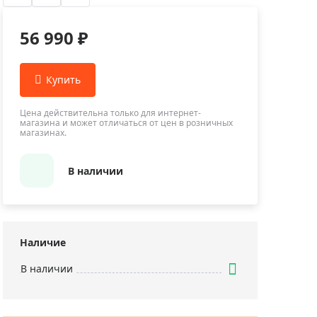
Приборы теплового контроля
Приборы для обслуживания сетей
56 990 ₽
Детекторы проводки
Влагомеры (датчики влажности)
Лазерные дальномеры
Измерители параметров окружающей
Цена действительна только для интернет-
магазина и может отличаться от цен в розничных
среды
магазинах.
Термометры кулинарные (термощупы)
Видеоэндоскопы
В наличии
мяти
Курвиметры
Тестеры качества воды
Нивелиры оптические
Наличие
Металлоискатели
В наличии
Теодолиты
Прочее