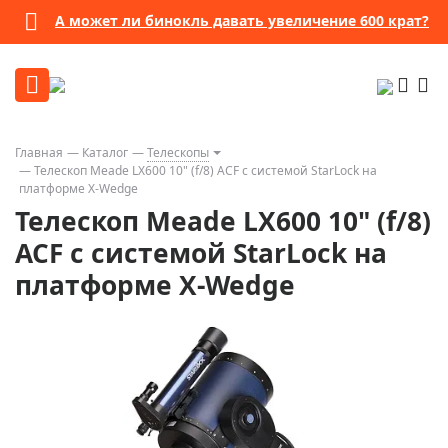
А может ли бинокль давать увеличение 600 крат?
Главная
Каталог
Телескопы
Телескоп Meade LX600 10" (f/8) ACF с системой StarLock на
платформе X-Wedge
Телескоп Meade LX600 10" (f/8)
ACF с системой StarLock на
платформе X-Wedge