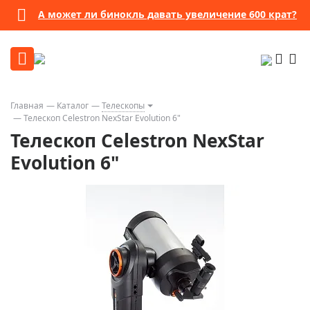
А может ли бинокль давать увеличение 600 крат?
Главная
Каталог
Телескопы
Телескоп Celestron NexStar Evolution 6"
Телескоп Celestron NexStar
Evolution 6"