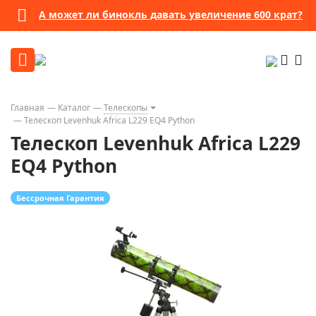
А может ли бинокль давать увеличение 600 крат?
Главная
Каталог
Телескопы
Телескоп Levenhuk Africa L229 EQ4 Python
Телескоп Levenhuk Africa L229
EQ4 Python
Бессрочная Гарантия