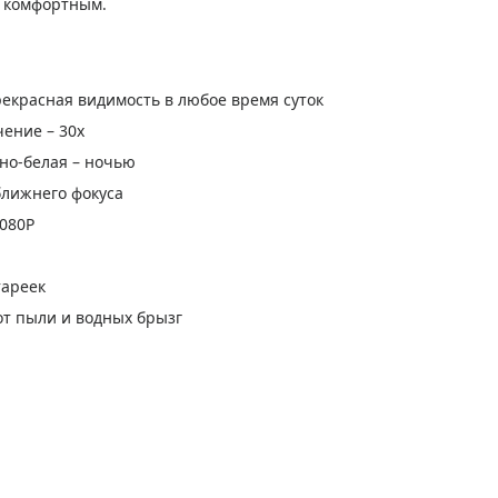
е комфортным.
екрасная видимость в любое время суток
ение – 30x
но-белая – ночью
ближнего фокуса
1080P
тареек
от пыли и водных брызг