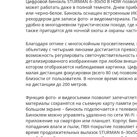
Цифровой бинокль STURMAN 6–30x50 B HDW позволя
может работать даже в полной темноте. Днем приб
или черно-белое. Бинокль оснащен встроенным ИК
рекордером для записи фото- и видеоматериала. П
удобно в многодневном туристическом походе, где 
также пригодится для ночной охоты и охраны част
Благодаря оптике с многослойным просветлением,
объективу с четырьмя линзами достигается превос
возможность регулировать светочувствительность с
детализированного изображения при любом внешне
котором отображается наблюдаемая картинка. Цифр
малая дистанция фокусировки (всего 80 см) позвол
близости от пользователя. В ночное время можно а
на дистанции до 200 метров.
Функция фото- и видеосъемки позволит запечатле
материалы сохранятся на съемную карту памяти (н
большом экране – бинокль подключается к телевиз
Биноклем можно управлять удаленно по сети Wi-Fi 
приложение на смартфон или планшет. Корпус бин
попадания влаги и пыли, ПВХ-покрытие позволяет 
время продолжительных вылазок STURMAN 6–30x50