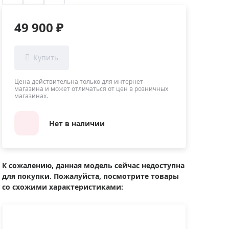
Приборы теплового контроля
Приборы для обслуживания сетей
49 900 ₽
Детекторы проводки
Влагомеры (датчики влажности)
Лазерные дальномеры
Измерители параметров окружающей
Цена действительна только для интернет-
магазина и может отличаться от цен в розничных
среды
магазинах.
Термометры кулинарные (термощупы)
Видеоэндоскопы
Нет в наличии
мяти
Курвиметры
Тестеры качества воды
К сожалению, данная модель сейчас недоступна
Нивелиры оптические
для покупки. Пожалуйста, посмотрите товары
Металлоискатели
со схожими характеристиками:
Теодолиты
Прочее