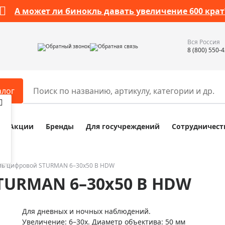
А может ли бинокль давать увеличение 600 крат
Вся Россия
Обратный звонок
Обратная связь
8 (800) 550-
алог
Акции
Бренды
Для госучреждений
Сотрудничест
ары
Разное
ры для телескопов
Обучающие наборы
ры для микроскопов
Компасы
ль цифровой STURMAN 6–30x50 B HDW
TURMAN 6–30x50 B HDW
ры для зрительных труб
Наборы исследователя Bresser
ры для биноклей
Наборы для химических опыт
Для дневных и ночных наблюдений.
ры для луп
Глобусы
Увеличение: 6–30x. Диаметр объектива: 50 мм