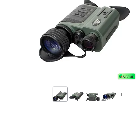
Аксессуа
видения
Приборы ночного видения
Распрод
Тепловизоры
Распрод
Прицелы
ценам
Фотогаджеты
Распрод
Метеостанции, барометры, часы
Discovery (Дискавери)
Оптика для детей Levenhuk LabZZ
Астропланетарии
Подарки
Хиты продаж
Акции