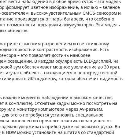
ет вести наблюдения в любое время суток – эта модель
ор формирует цветное изображение, а ночью – зеленое
-осветителем, высокочувствительным CMOS-сенсором и
итание производится от пары батареек, что особенно
нет возможности подзарядки аккумуляторов. Эта модель
ных объектов.
 матрице с высоким разрешением и светосильному
ходная яркость и контрастность изображения. Есть
енсора – это позволяет достичь наиболее
м освещении. В каждом окуляре есть LCD-дисплей, на
овой зум обеспечивает мощное увеличение до 30 крат,
яет изучать объекты, находящиеся в непосредственной
ктивировать ИК-подсветку, которая обеспечит видимость
ть важные моменты наблюдений в высоком качестве,
ет в комплекте). Отснятые кадры можно посмотреть на
ору или монитору компьютера через AV-разъем.
– для этого потребуется установить специальное
окля выполнен из прочного пластика и защищен от
надежно удерживать прибор даже во влажных руках. Во
 B HDW можно установить на штатив со стандартной