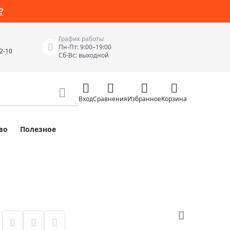
?
График работы
Пн-Пт: 9:00–19:00
42-10
Сб-Вс: выходной
Вход
Сравнения
Избранное
Корзина
во
Полезное
Измерительные инструменты
Измерительные рулетки
Лазерные уровни
 Junior
Цифровые уровни и угломеры
ов
Электроизмерительные приборы
Приборы неразрушающего контроля