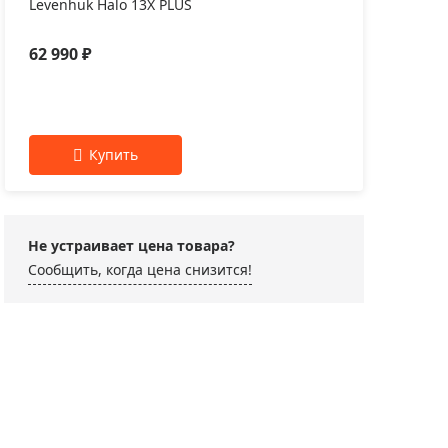
Levenhuk Halo 13X PLUS
Leve
62 990 ₽
39 
Не устраивает цена товара?
Сообщить, когда цена снизится!