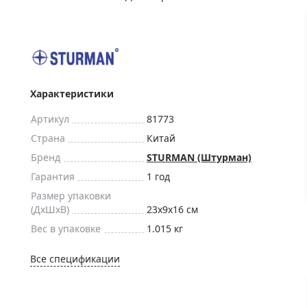
ры для приборов ночного
Глобусы интерактивные
Лазерные дальномеры
ажа
Штативы
Сумки, кейсы, чехлы
ажа оптики по специальным
Средства для очистки оптики
Характеристики
ажа выставочных образцов
Трихинеллоскопы
Артикул
81773
Карты, постеры, литература
Страна
Китай
Фонари
Бренд
STURMAN (Штурман)
Элементы питания, карты па
Гарантия
1 год
Фотоловушки
Размер упаковки
(ДxШxВ)
23x9x16 см
Экшн-камеры
Вес в упаковке
1.015 кг
Фотооборудование
Мерч
Все спецификации