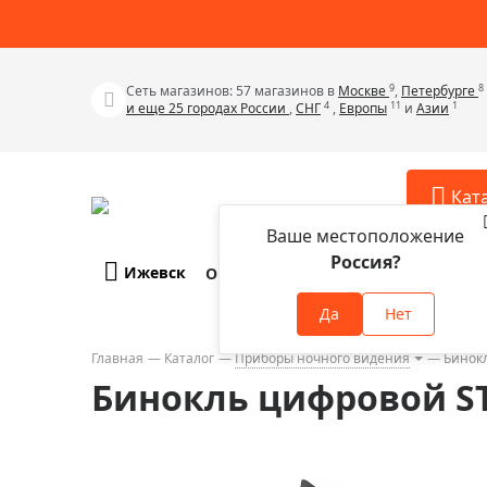
9
8
Сеть магазинов: 57 магазинов в
Москве
,
Петербурге
4
11
1
и еще 25 городах России
,
СНГ
,
Европы
и
Азии
Кат
Ваше местоположение
Россия?
Ижевск
О компании
Оплата и доставка
Телескопы
Аксессу
Да
Нет
Аксессуа
Микроскопы
Аксессуа
Главная
Каталог
Приборы ночного видения
Бинок
Бинокли
Бинокль цифровой S
Аксессуа
Зрительные трубы
Аксессуа
Лупы
Аксессуа
Монокуляры