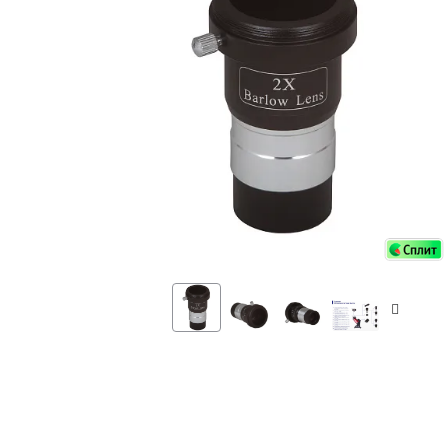
Аксессуа
видения
Приборы ночного видения
Распрод
Тепловизоры
Распрод
Прицелы
ценам
Фотогаджеты
Распрод
Метеостанции, барометры, часы
Discovery (Дискавери)
Оптика для детей Levenhuk LabZZ
Астропланетарии
Подарки
Хиты продаж
Акции