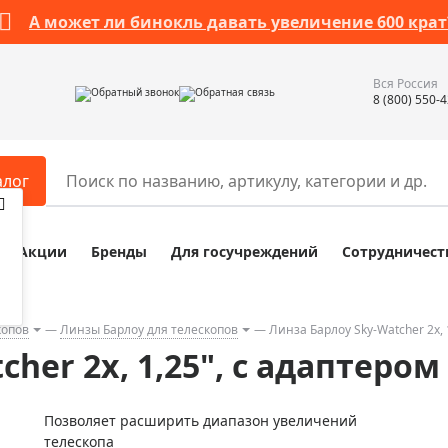
А может ли бинокль давать увеличение 600 крат
Вся Россия
Обратный звонок
Обратная связь
8 (800) 550-
алог
Акции
Бренды
Для госучреждений
Сотрудничест
ары
Разное
ры для телескопов
Обучающие наборы
ры для микроскопов
Компасы
копов
Линзы Барлоу для телескопов
Линза Барлоу Sky-Watcher 2x, 
cher 2x, 1,25", с адаптеро
ры для зрительных труб
Наборы исследователя Bresser
ры для биноклей
Наборы для химических опыт
Позволяет расширить диапазон увеличений
ры для луп
Глобусы
телескопа