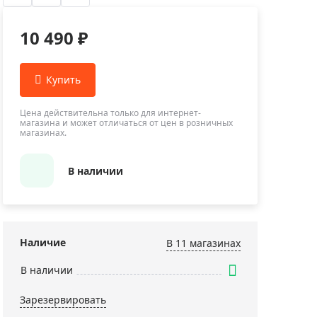
Приборы теплового контроля
Приборы для обслуживания сетей
10 490 ₽
Детекторы проводки
Влагомеры (датчики влажности)
Лазерные дальномеры
Измерители параметров окружающей
Цена действительна только для интернет-
магазина и может отличаться от цен в розничных
среды
магазинах.
Термометры кулинарные (термощупы)
Видеоэндоскопы
В наличии
мяти
Курвиметры
Тестеры качества воды
Нивелиры оптические
Наличие
В 11 магазинах
Металлоискатели
В наличии
Теодолиты
Зарезервировать
Прочее