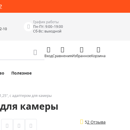
?
График работы
Пн-Пт: 9:00–19:00
42-10
Сб-Вс: выходной
Вход
Сравнения
Избранное
Корзина
во
Полезное
Измерительные инструменты
Измерительные рулетки
Лазерные уровни
1,25", с адаптером для камеры
м для камеры
 Junior
Цифровые уровни и угломеры
ов
Электроизмерительные приборы
5
2 Отзыва
Приборы неразрушающего контроля