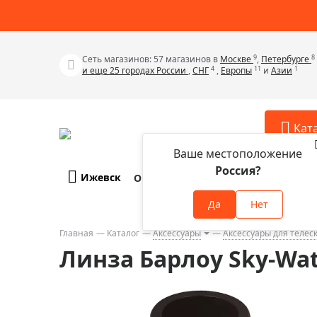
9
8
Сеть магазинов: 57 магазинов в
Москве
,
Петербурге
4
11
1
и еще 25 городах России
,
СНГ
,
Европы
и
Азии
Кат
Ваше местоположение
Россия?
Ижевск
О компании
Оплата и доставка
Телескопы
Аксессу
Да
Нет
Аксессуа
Микроскопы
Аксессуа
Главная
Каталог
Аксессуары
Аксессуары для телес
Бинокли
Линза Барлоу Sky-Wat
Аксессуа
Зрительные трубы
Аксессуа
Лупы
Аксессуа
Монокуляры