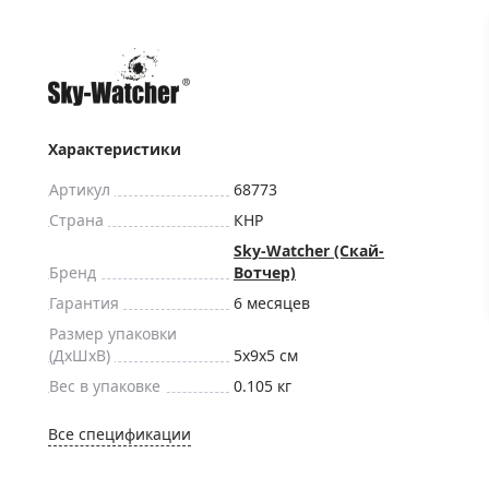
ры для приборов ночного
Глобусы интерактивные
Лазерные дальномеры
ажа
Штативы
Сумки, кейсы, чехлы
ажа оптики по специальным
Средства для очистки оптики
Характеристики
ажа выставочных образцов
Трихинеллоскопы
Артикул
68773
Карты, постеры, литература
Страна
КНР
Фонари
Sky-Watcher (Скай-
Бренд
Вотчер)
Элементы питания, карты па
Гарантия
6 месяцев
Фотоловушки
Размер упаковки
Экшн-камеры
(ДxШxВ)
5x9x5 см
Фотооборудование
Вес в упаковке
0.105 кг
Мерч
Все спецификации