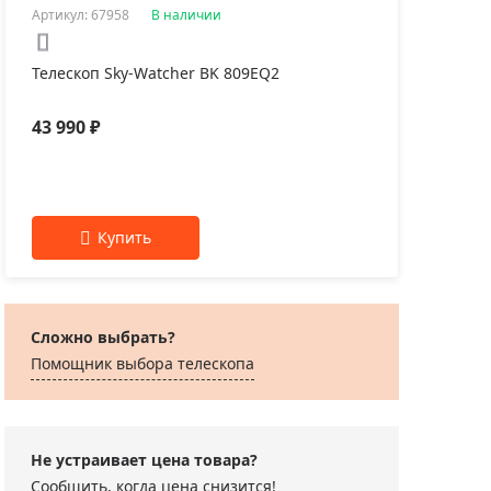
Артикул: 67958
В наличии
Арти
Телескоп Sky-Watcher BK 809EQ2
Теле
43 990 ₽
33 
Сложно выбрать?
Помощник выбора телескопа
Не устраивает цена товара?
Сообщить, когда цена снизится!