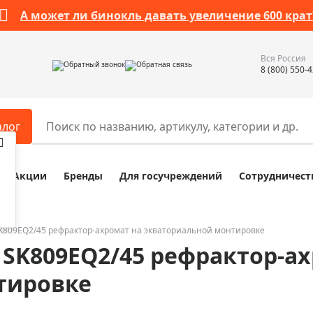
А может ли бинокль давать увеличение 600 крат
Вся Россия
Обратный звонок
Обратная связь
8 (800) 550-
алог
Акции
Бренды
Для госучреждений
Сотрудничест
ары
Разное
ры для телескопов
Обучающие наборы
ры для микроскопов
Компасы
SK809EQ2/45 рефрактор-ахромат на экваториальной монтировке
 SK809EQ2/45 рефрактор-а
ры для зрительных труб
Наборы исследователя Bresser
ры для биноклей
Наборы для химических опыт
тировке
ры для луп
Глобусы