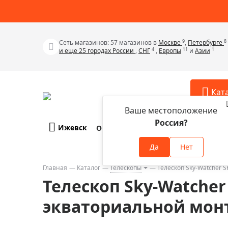
9
8
Сеть магазинов: 57 магазинов в
Москве
,
Петербурге
4
11
1
и еще 25 городах России
,
СНГ
,
Европы
и
Азии
Кат
Ваше местоположение
Россия?
Ижевск
О компании
Оплата и доставка
Телескопы
Аксессу
Да
Нет
Аксессуа
Микроскопы
Аксессуа
Главная
Каталог
Телескопы
Телескоп Sky-Watcher 
Бинокли
Телескоп Sky-Watcher
Аксессуа
Зрительные трубы
Аксессуа
экваториальной мон
Лупы
Аксессуа
Монокуляры