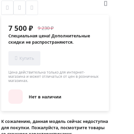
Приборы теплового контроля
Приборы для обслуживания сетей
Детекторы проводки
7 500 ₽
9 230 ₽
Влагомеры (датчики влажности)
Специальная цена! Дополнительные
Лазерные дальномеры
скидки не распространяются.
Измерители параметров окружающей
среды
Термометры кулинарные (термощупы)
Видеоэндоскопы
Цена действительна только для интернет-
мяти
магазина и может отличаться от цен в розничных
магазинах.
Курвиметры
Тестеры качества воды
Нет в наличии
Нивелиры оптические
Металлоискатели
Теодолиты
К сожалению, данная модель сейчас недоступна
для покупки. Пожалуйста, посмотрите товары
Прочее
со схожими характеристиками: