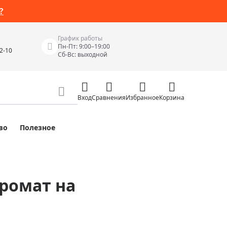
?
График работы
Пн-Пт: 9:00–19:00
42-10
Сб-Вс: выходной
Вход
Сравнения
Избранное
Корзина
во
Полезное
Измерительные инструменты
Измерительные рулетки
Лазерные уровни
хромат на
 Junior
Цифровые уровни и угломеры
ов
Электроизмерительные приборы
Приборы неразрушающего контроля